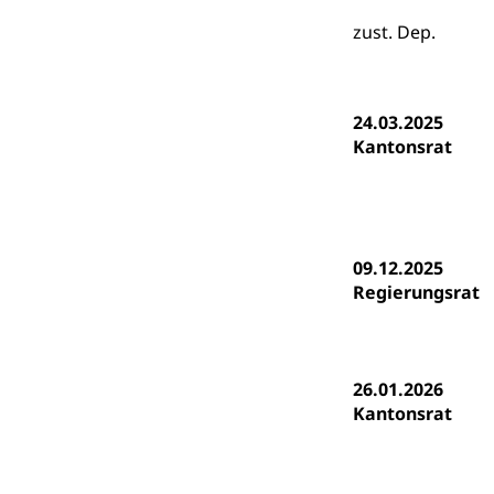
Heilpädagogi
Stipendien U
Universität
zust. Dep.
Fachstelle St
Technische Hoch
Hochschulbildung
Finanzielle 
Hochschule Luze
24.03.2025
(Dachorganisati
Kantonsrat
swissunivers
Vorschule
Kindergarten, Ki
Kinderbetre
09.12.2025
Regierungsrat
Frühe Förde
Gesundheit und 
Konsumenten
26.01.2026
Konsumentenrech
Kantonsrat
Erschöpfung, nat
Lebensmittel
Krankenversi