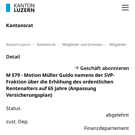
Vorsorge, Altersvorsorge
Handelsregister Luzern
Na
Dienststelle Steuern - Wissenswertes
AHV-Altersrente (WAS Luzern)
Selbständige (WAS Luzern)
LUPK - Luzerner Pensionskasse
Kantonsrat
Bildung und Forschung
Altersvorsorge (gruezi.lu.ch)
Wissenschaftsförderung
Kanton Luzern
Kantonsrat
Mitglieder und Gremien
Mitglieder
Forschungsförderung, Wissenschaftsmarketing,
Detail
Wissenschaft, Forschung, Entwicklung, Projekte
Geschäft abonnieren
Pilotprojekte Klima
Erwachsenenbildung und Weiterbildung
M 579 - Motion Müller Guido namens der SVP-
Innovative Projekte Landwirtschaft und
Umschulung, zweiter Bildungsweg,
Fraktion über die Erhöhung des ordentlichen
Nachdiplomstudium, Zusatzlehre, Höhere
Wald
Rentenalters auf 65 Jahre (Anpassung
Berufsbildung, Berufsmatura nach Lehre,
Versicherungsplan)
Projektförderung Universität Luzern unilu
Neuorientierung, Grundkompetenzen,
Berufsberatung, Standortbestimmung,
Status
Studienberatung, Beratung und Unterstützung,
Berufsabschluss für Erwachsene
abgelehnt
zust. Dep.
Erwachsenenmatura
Berufliche Grundbildung
Finanzdepartement