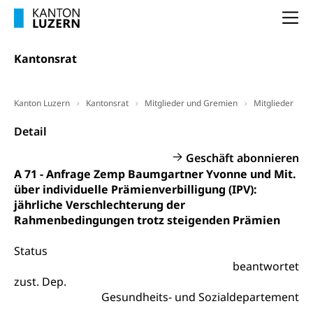
Frühpensionierung, Altersrente, berufliche
Vorsorge, Altersvorsorge
Handelsregister Luzern
Na
Dienststelle Steuern - Wissenswertes
AHV-Altersrente (WAS Luzern)
Kantonsrat
Selbständige (WAS Luzern)
LUPK - Luzerner Pensionskasse
Bildung und Forschung
Altersvorsorge (gruezi.lu.ch)
Kanton Luzern
Kantonsrat
Mitglieder und Gremien
Mitglieder
Wissenschaftsförderung
Detail
Forschungsförderung, Wissenschaftsmarketing,
Wissenschaft, Forschung, Entwicklung, Projekte
Geschäft abonnieren
A 71 - Anfrage Zemp Baumgartner Yvonne und Mit.
Pilotprojekte Klima
Erwachsenenbildung und Weiterbildung
über individuelle Prämienverbilligung (IPV):
Innovative Projekte Landwirtschaft und
Umschulung, zweiter Bildungsweg,
jährliche Verschlechterung der
Nachdiplomstudium, Zusatzlehre, Höhere
Wald
Rahmenbedingungen trotz steigenden Prämien
Berufsbildung, Berufsmatura nach Lehre,
Projektförderung Universität Luzern unilu
Neuorientierung, Grundkompetenzen,
Status
Berufsberatung, Standortbestimmung,
beantwortet
Studienberatung, Beratung und Unterstützung,
Berufsabschluss für Erwachsene
zust. Dep.
Gesundheits- und Sozialdepartement
Erwachsenenmatura
Berufliche Grundbildung