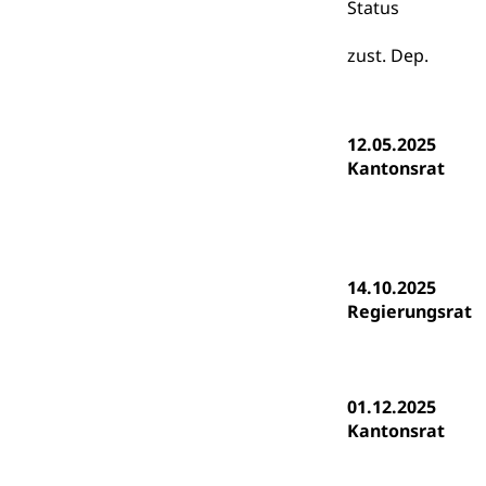
Universität
Status
Fachstelle St
Technische Hoch
zust. Dep.
Hochschulbildung
Finanzielle 
Hochschule Luze
(Dachorganisati
12.05.2025
swissunivers
Vorschule
Kantonsrat
Kindergarten, Ki
Kinderbetre
Frühe Förde
Gesundheit und 
14.10.2025
Regierungsrat
Konsumenten
Konsumentenrech
Erschöpfung, nat
01.12.2025
Kantonsrat
Lebensmittel
Krankenversi
Unfallversicheru