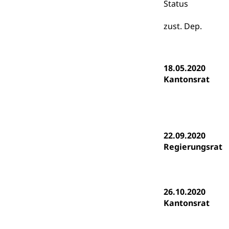
Status
Heilpädagogi
Stipendien U
Universität
zust. Dep.
Fachstelle St
Technische Hoch
Hochschulbildung
Finanzielle 
Hochschule Luze
(Dachorganisati
18.05.2020
Kantonsrat
swissunivers
Vorschule
Kindergarten, Ki
Kinderbetre
22.09.2020
Frühe Förde
Gesundheit und 
Regierungsrat
Konsumenten
Konsumentenrech
26.10.2020
Erschöpfung, nat
Kantonsrat
Lebensmittel
Krankenversi