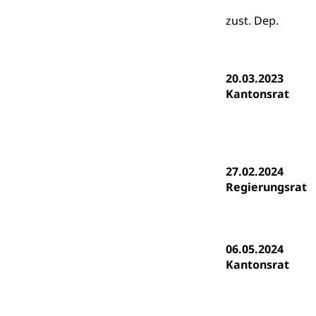
Heilpädagogi
Stipendien U
Universität
zust. Dep.
Fachstelle St
Technische Hoch
Hochschulbildung
Finanzielle 
Hochschule Luze
20.03.2023
(Dachorganisati
Kantonsrat
swissunivers
Vorschule
Kindergarten, Ki
Kinderbetre
27.02.2024
Regierungsrat
Frühe Förde
Gesundheit und 
Konsumenten
06.05.2024
Konsumentenrech
Kantonsrat
Erschöpfung, nat
Lebensmittel
Krankenversi