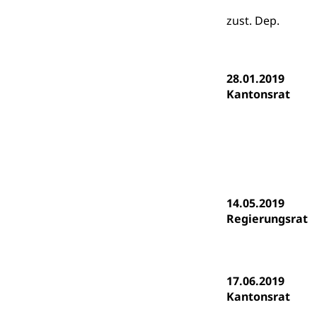
Gymnasien & 
zust. Dep.
Kantonale S
Stipendien un
Gesundheits
Sonderschul
Studienbeihilfe
Heilpädagogi
Stipendien U
28.01.2019
Universität
Kantonsrat
Fachstelle St
Technische Hoch
Hochschulbildung
Finanzielle 
Hochschule Luze
(Dachorganisati
swissunivers
Vorschule
Kindergarten, Ki
14.05.2019
Regierungsrat
Kinderbetre
Frühe Förde
Gesundheit und 
17.06.2019
Konsumenten
Kantonsrat
Konsumentenrech