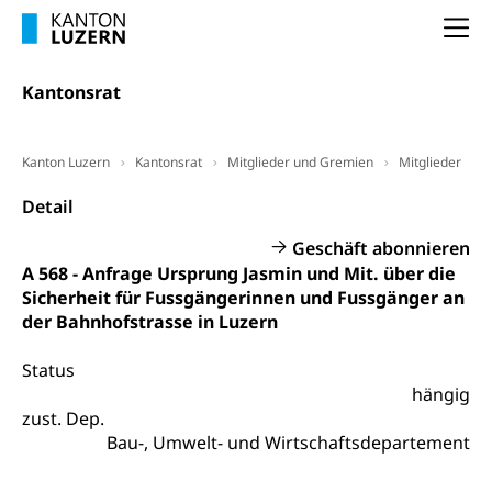
Selbständige (WAS Luzern)
LUPK - Luzerner Pensionskasse
Na
Bildung und Forschung
Altersvorsorge (gruezi.lu.ch)
Kantonsrat
Wissenschaftsförderung
Forschungsförderung, Wissenschaftsmarketing,
Wissenschaft, Forschung, Entwicklung, Projekte
Kanton Luzern
Kantonsrat
Mitglieder und Gremien
Mitglieder
Pilotprojekte Klima
Detail
Erwachsenenbildung und Weiterbildung
Innovative Projekte Landwirtschaft und
Umschulung, zweiter Bildungsweg,
Geschäft abonnieren
Nachdiplomstudium, Zusatzlehre, Höhere
Wald
A 568 - Anfrage Ursprung Jasmin und Mit. über die
Berufsbildung, Berufsmatura nach Lehre,
Sicherheit für Fussgängerinnen und Fussgänger an
Projektförderung Universität Luzern unilu
Neuorientierung, Grundkompetenzen,
der Bahnhofstrasse in Luzern
Berufsberatung, Standortbestimmung,
Studienberatung, Beratung und Unterstützung,
Berufsabschluss für Erwachsene
Status
hängig
Erwachsenenmatura
Berufliche Grundbildung
zust. Dep.
Bau-, Umwelt- und Wirtschaftsdepartement
Bildungsgutscheine Grundkompetenzen
Lehre, Berufsfachschule, Lehrbetrieb, Lehrvertrag,
Berufsberatung, Qualifikationsverfahren,
Bildung & Berufsabschluss für Erwachsene