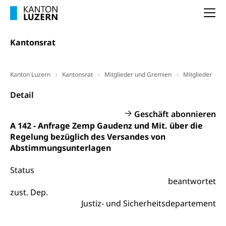
Arbeitslosenentschädigung (WAS Luzern)
Luzern
Frühpensionierung, Altersrente, berufliche
Na
Vorsorge, Altersvorsorge
Handelsregister Luzern
Dienststelle Steuern - Wissenswertes
Kantonsrat
AHV-Altersrente (WAS Luzern)
Selbständige (WAS Luzern)
LUPK - Luzerner Pensionskasse
Bildung und Forschung
Kanton Luzern
Kantonsrat
Mitglieder und Gremien
Mitglieder
Altersvorsorge (gruezi.lu.ch)
Wissenschaftsförderung
Detail
Forschungsförderung, Wissenschaftsmarketing,
Geschäft abonnieren
Wissenschaft, Forschung, Entwicklung, Projekte
A 142 - Anfrage Zemp Gaudenz und Mit. über die
Regelung bezüglich des Versandes von
Pilotprojekte Klima
Erwachsenenbildung und Weiterbildung
Abstimmungsunterlagen
Innovative Projekte Landwirtschaft und
Umschulung, zweiter Bildungsweg,
Nachdiplomstudium, Zusatzlehre, Höhere
Wald
Status
Berufsbildung, Berufsmatura nach Lehre,
beantwortet
Projektförderung Universität Luzern unilu
Neuorientierung, Grundkompetenzen,
zust. Dep.
Berufsberatung, Standortbestimmung,
Justiz- und Sicherheitsdepartement
Studienberatung, Beratung und Unterstützung,
Berufsabschluss für Erwachsene