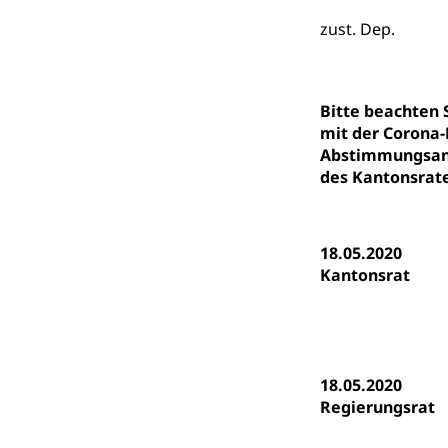
Fachstelle St
Technische Hoch
zust. Dep.
Hochschulbildung
Finanzielle 
Hochschule Luze
(Dachorganisati
Bitte beachten
swissunivers
Vorschule
mit der Corona-
Abstimmungsanl
Kindergarten, Ki
des Kantonsrate
Kinderbetre
Frühe Förde
Gesundheit und 
18.05.2020
Kantonsrat
Konsumenten
Konsumentenrech
Erschöpfung, nat
18.05.2020
Lebensmittel
Krankenversi
Regierungsrat
Unfallversicheru