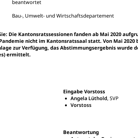
beantwortet
ipendien (beruf.lu.ch)
Studienbeiträge Höhere Berufsbi
schule, Studium, Hochschulstudium, Universitätsstudium, univers
, Hochschule, universitäre Hochschule, Bachelor, Master, Doktora
Bau-, Umwelt- und Wirtschaftsdepartement
Unterstützung Pädagogische Hochschule PHLU
Stipendi
rn, Fachhochschule Zentralschweiz, HSLU, Pädagogische Hochschul
on der Schweizer Hochschulen)
 Sie: Die Kantonsratssessionen fanden ab Mai 2020 au
ities
Universität Luzern
Fachstelle Hochschulbildung
Pandemie nicht im Kantonsratssaal statt. Von Mai 2020 
age zur Verfügung, das Abstimmungsergebnis wurde de
nderkrippe, Krippe, Kinderhort, Kindertagesstätte, Spielgruppe, Ta
s) ermittelt.
uung
Freiwilliges Kindergarten Jahr
Frühe Sprachförd
rung
Soziales
schutz
Eingabe Vorstoss
Angela Lüthold
, SVP
te, Produktsicherheit, Preisüberwachung, Preisüberwacher, Konsu
Vorstoss
ionale Erschöpfung, internationale Erschöpfung, Preisabsprache, K
kontrolle und Verbraucherschutz
cherung
ng, Berufsunfallversicherung, Krankheit, Unfall, Prämienverbillig
Beantwortung