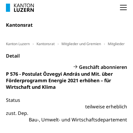
Arbeitslosenentschädigung (WAS Luzern)
Luzern
Frühpensionierung, Altersrente, berufliche
Na
Vorsorge, Altersvorsorge
Handelsregister Luzern
Dienststelle Steuern - Wissenswertes
Kantonsrat
AHV-Altersrente (WAS Luzern)
Selbständige (WAS Luzern)
LUPK - Luzerner Pensionskasse
Bildung und Forschung
Kanton Luzern
Kantonsrat
Mitglieder und Gremien
Mitglieder
Altersvorsorge (gruezi.lu.ch)
Wissenschaftsförderung
Detail
Forschungsförderung, Wissenschaftsmarketing,
Geschäft abonnieren
Wissenschaft, Forschung, Entwicklung, Projekte
P 576 - Postulat Özvegyi András und Mit. über
Förderprogramm Energie 2021 erhöhen – für
Pilotprojekte Klima
Erwachsenenbildung und Weiterbildung
Wirtschaft und Klima
Innovative Projekte Landwirtschaft und
Umschulung, zweiter Bildungsweg,
Nachdiplomstudium, Zusatzlehre, Höhere
Wald
Status
Berufsbildung, Berufsmatura nach Lehre,
teilweise erheblich
Projektförderung Universität Luzern unilu
Neuorientierung, Grundkompetenzen,
zust. Dep.
Berufsberatung, Standortbestimmung,
Bau-, Umwelt- und Wirtschaftsdepartement
Studienberatung, Beratung und Unterstützung,
Berufsabschluss für Erwachsene