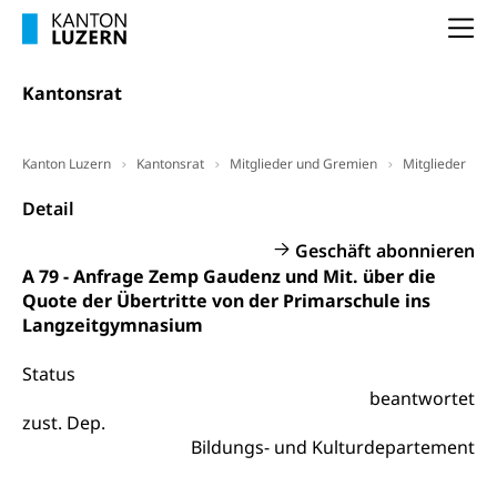
Arbeitslosenentschädigung (WAS Luzern)
Luzern
Frühpensionierung, Altersrente, berufliche
Na
Vorsorge, Altersvorsorge
Handelsregister Luzern
Dienststelle Steuern - Wissenswertes
Kantonsrat
AHV-Altersrente (WAS Luzern)
Selbständige (WAS Luzern)
LUPK - Luzerner Pensionskasse
Bildung und Forschung
Kanton Luzern
Kantonsrat
Mitglieder und Gremien
Mitglieder
Altersvorsorge (gruezi.lu.ch)
Wissenschaftsförderung
Detail
Forschungsförderung, Wissenschaftsmarketing,
Geschäft abonnieren
Wissenschaft, Forschung, Entwicklung, Projekte
A 79 - Anfrage Zemp Gaudenz und Mit. über die
Quote der Übertritte von der Primarschule ins
Pilotprojekte Klima
Erwachsenenbildung und Weiterbildung
Langzeitgymnasium
Innovative Projekte Landwirtschaft und
Umschulung, zweiter Bildungsweg,
Nachdiplomstudium, Zusatzlehre, Höhere
Wald
Status
Berufsbildung, Berufsmatura nach Lehre,
beantwortet
Projektförderung Universität Luzern unilu
Neuorientierung, Grundkompetenzen,
zust. Dep.
Berufsberatung, Standortbestimmung,
Bildungs- und Kulturdepartement
Studienberatung, Beratung und Unterstützung,
Berufsabschluss für Erwachsene