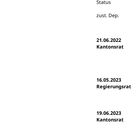
Universität
Status
Fachstelle St
Technische Hoch
zust. Dep.
Hochschulbildung
Finanzielle 
Hochschule Luze
(Dachorganisati
21.06.2022
swissunivers
Vorschule
Kantonsrat
Kindergarten, Ki
Kinderbetre
Frühe Förde
Gesundheit und 
16.05.2023
Regierungsrat
Konsumenten
Konsumentenrech
Erschöpfung, nat
19.06.2023
Kantonsrat
Lebensmittel
Krankenversi
Unfallversicheru