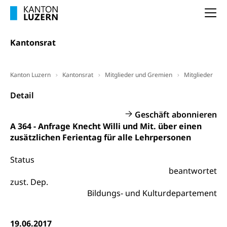
Arbeitslosenentschädigung (WAS Luzern)
Luzern
Frühpensionierung, Altersrente, berufliche
Na
Vorsorge, Altersvorsorge
Handelsregister Luzern
Dienststelle Steuern - Wissenswertes
Kantonsrat
AHV-Altersrente (WAS Luzern)
Selbständige (WAS Luzern)
LUPK - Luzerner Pensionskasse
Bildung und Forschung
Kanton Luzern
Kantonsrat
Mitglieder und Gremien
Mitglieder
Altersvorsorge (gruezi.lu.ch)
Wissenschaftsförderung
Detail
Forschungsförderung, Wissenschaftsmarketing,
Geschäft abonnieren
Wissenschaft, Forschung, Entwicklung, Projekte
A 364 - Anfrage Knecht Willi und Mit. über einen
zusätzlichen Ferientag für alle Lehrpersonen
Pilotprojekte Klima
Erwachsenenbildung und Weiterbildung
Innovative Projekte Landwirtschaft und
Umschulung, zweiter Bildungsweg,
Status
Nachdiplomstudium, Zusatzlehre, Höhere
Wald
beantwortet
Berufsbildung, Berufsmatura nach Lehre,
zust. Dep.
Projektförderung Universität Luzern unilu
Neuorientierung, Grundkompetenzen,
Bildungs- und Kulturdepartement
Berufsberatung, Standortbestimmung,
Studienberatung, Beratung und Unterstützung,
Berufsabschluss für Erwachsene
19.06.2017