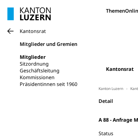
Forschungsförde
Themen
Onlin
Pilotprojekt
Erwachsenenb
Kantonsrat
Umschulung, zwe
Grundkompetenze
Mitglieder und Gremien
Erwachsene
Berufliche Gr
Mitglieder
Fachperson B
Lehre, Berufsfac
Sitzordnung
Kantonsrat
Geschäftsleitung
Allgemeinbil
Kommissionen
Schulen und 
Hochschule F
Bildung & Be
Präsidentinnen seit 1960
Kanton Luzern
Kant
Fremdsprache
Studium, Hochsc
Berufsabschl
Information
Detail
Campus Hor
Mittelschulen
Berufslehre (
Pädagogische
Gymnasium, Hand
A 88 - Anfrage 
Informatikmitte
Berufsmaturi
und Vollzeitsch
Status