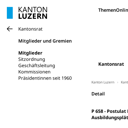
Pilotprojekt
Erwachsenenb
Themen
Onlin
Umschulung, zwe
Grundkompetenze
Kantonsrat
Erwachsene
Berufliche Gr
Mitglieder und Gremien
Fachperson B
Lehre, Berufsfac
Mitglieder
Allgemeinbil
Sitzordnung
Schulen und 
Hochschule F
Bildung & Be
Kantonsrat
Geschäftsleitung
Fremdsprache
Studium, Hochsc
Kommissionen
Berufsabschl
Präsidentinnen seit 1960
Information
Kanton Luzern
Kant
Campus Hor
Mittelschulen
Berufslehre (
Pädagogische
Gymnasium, Hand
Detail
Informatikmitte
Berufsmaturi
und Vollzeitsch
P 658 - Postula
Berufsbildung
Obligatorische
Ausbildungsplät
Fach- & Wirt
Schulpflicht, S