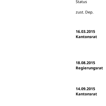
Status
Psychomotorik, 
Gymnasien & 
zust. Dep.
Kantonale S
Stipendien un
Gesundheits
Sonderschul
Studienbeihilfe
Heilpädagogi
Stipendien U
16.03.2015
Universität
Kantonsrat
Fachstelle St
Technische Hoch
Hochschulbildung
Finanzielle 
Hochschule Luze
(Dachorganisati
18.08.2015
swissunivers
Vorschule
Regierungsrat
Kindergarten, Ki
Kinderbetre
14.09.2015
Frühe Förde
Gesundheit und 
Kantonsrat
Konsumenten