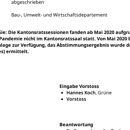
abgeschrieben
ities
Universität Luzern
Fachstelle Hochschulbildung
nderkrippe, Krippe, Kinderhort, Kindertagesstätte, Spielgruppe, Ta
Bau-, Umwelt- und Wirtschaftsdepartement
uung
Freiwilliges Kindergarten Jahr
Frühe Sprachförd
 Sie: Die Kantonsratssessionen fanden ab Mai 2020 au
rung
Pandemie nicht im Kantonsratssaal statt. Von Mai 2020 
Soziales
age zur Verfügung, das Abstimmungsergebnis wurde de
s) ermittelt.
schutz
te, Produktsicherheit, Preisüberwachung, Preisüberwacher, Konsu
ionale Erschöpfung, internationale Erschöpfung, Preisabsprache, K
kontrolle und Verbraucherschutz
cherung
Eingabe Vorstoss
ng, Berufsunfallversicherung, Krankheit, Unfall, Prämienverbillig
Hannes Koch
, Grüne
Vorstoss
cherung (WAS Luzern)
Prämienverbilligung (WAS Luzern
icherheit
he Krankenversicherung (WAS Luzern)
Kranken- und Unf
ttel, Lebensmittelkontrolle, Lebensmittelhygiene, Produktesicherh
Beantwortung
Lebensmittel