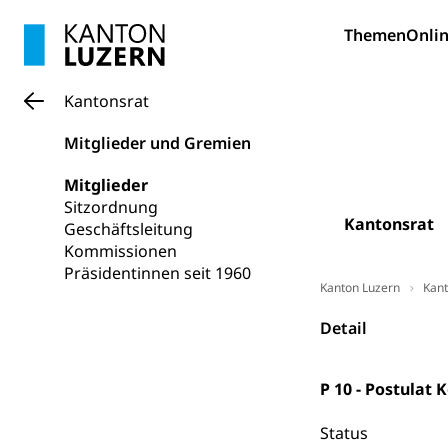
Berufsabschl
Information
Themen
Onlin
Campus Hor
Mittelschulen
Berufslehre (
Pädagogische
Gymnasium, Hand
Informatikmitte
Berufsmaturi
Kantonsrat
und Vollzeitsch
Mitglieder und Gremien
Berufsbildung
Obligatorische
Mitglieder
Fach- & Wirt
Schulpflicht, S
Sitzordnung
Psychomotorik, 
Gymnasien & 
Kantonsrat
Geschäftsleitung
Kantonale S
Kommissionen
Stipendien un
Gesundheits
Präsidentinnen seit 1960
Sonderschul
Studienbeihilfe
Kanton Luzern
Kant
Heilpädagogi
Stipendien U
Detail
Universität
Fachstelle St
Technische Hoch
Hochschulbildung
P 10 - Postulat
Finanzielle 
Hochschule Luze
(Dachorganisati
Status