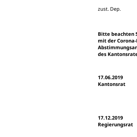
swissunivers
Vorschule
zust. Dep.
Kindergarten, Ki
Kinderbetre
Bitte beachten
Frühe Förde
mit der Corona-
Gesundheit und 
Abstimmungsanl
des Kantonsrate
Konsumenten
Konsumentenrech
Erschöpfung, nat
17.06.2019
Kantonsrat
Lebensmittel
Krankenversi
Unfallversicheru
Krankenversi
Lebensmittels
17.12.2019
Obligatorisc
sichere Lebensmi
Regierungsrat
Trinkwasser
Prävention