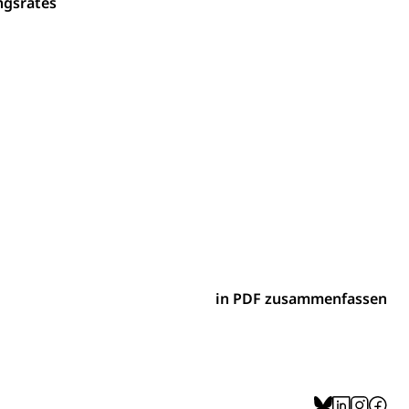
ngsrates
ion, Tabakprävention, Primärprävention,
ndheitsförderung
Prävention (Polizei)
icherung, Krankenversicherung, Unfallversicherung,
(WAS Luzern)
Existenzsicherung - Sozialhilfe
sicherung (WAS Luzern)
gigkeit, Suchtkrankheit, Drogenabhängige,
ientendossier
in PDF zusammenfassen
Pensionskasse, erste Säule, zweite Säule, dritte Säule,
rung
S Luzern)
AHV-Beiträge (WAS Luzern)