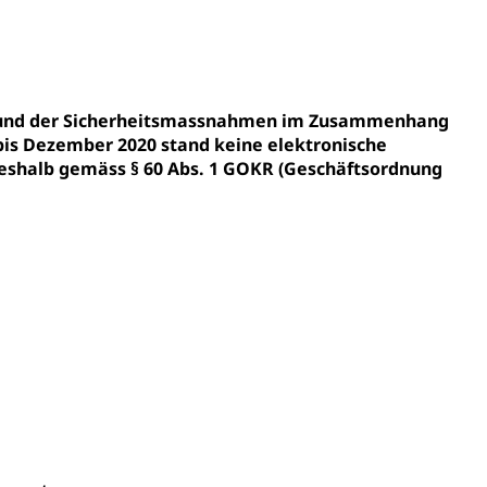
gesmutter, Freiwilliges Kindergarten Jahr
erung
Kindergarten & Basisstufe
fgrund der Sicherheitsmassnahmen im Zusammenhang
bis Dezember 2020 stand keine elektronische
shalb gemäss § 60 Abs. 1 GOKR (Geschäftsordnung
mentenorganisation, parallele Einfuhr, regionale
artell, Cassis-deDijon-Prinzip
ung, Krankenkasse
)
allversicherung
eit