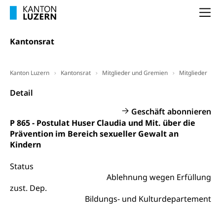
Altersvorsorge (gruezi.lu.ch)
Na
Wissenschaftsförderung
Forschungsförderung, Wissenschaftsmarketing,
Kantonsrat
Wissenschaft, Forschung, Entwicklung, Projekte
Pilotprojekte Klima
Erwachsenenbildung und Weiterbildung
Kanton Luzern
Kantonsrat
Mitglieder und Gremien
Mitglieder
Innovative Projekte Landwirtschaft und
Umschulung, zweiter Bildungsweg,
Detail
Nachdiplomstudium, Zusatzlehre, Höhere
Wald
Berufsbildung, Berufsmatura nach Lehre,
Geschäft abonnieren
Projektförderung Universität Luzern unilu
Neuorientierung, Grundkompetenzen,
P 865 - Postulat Huser Claudia und Mit. über die
Berufsberatung, Standortbestimmung,
Prävention im Bereich sexueller Gewalt an
Studienberatung, Beratung und Unterstützung,
Berufsabschluss für Erwachsene
Kindern
Erwachsenenmatura
Berufliche Grundbildung
Status
Ablehnung wegen Erfüllung
Bildungsgutscheine Grundkompetenzen
Lehre, Berufsfachschule, Lehrbetrieb, Lehrvertrag,
zust. Dep.
Berufsberatung, Qualifikationsverfahren,
Bildung & Berufsabschluss für Erwachsene
Bildungs- und Kulturdepartement
Berufswahl & Berufsberatung, Schnupperlehre und
Lehrstellensuche, Berufsmaturität,
Fachperson Betreuung (verkürzte
Brückenangebote, Zugewanderte & Arbeitsmarkt,