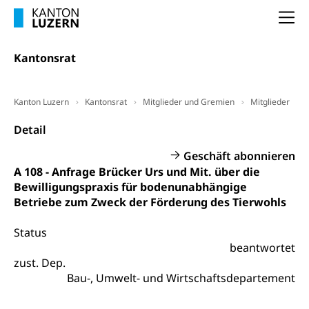
Arbeitslosenentschädigung (WAS Luzern)
Luzern
Frühpensionierung, Altersrente, berufliche
Na
Vorsorge, Altersvorsorge
Handelsregister Luzern
Dienststelle Steuern - Wissenswertes
Kantonsrat
AHV-Altersrente (WAS Luzern)
Selbständige (WAS Luzern)
LUPK - Luzerner Pensionskasse
Bildung und Forschung
Kanton Luzern
Kantonsrat
Mitglieder und Gremien
Mitglieder
Altersvorsorge (gruezi.lu.ch)
Wissenschaftsförderung
Detail
Forschungsförderung, Wissenschaftsmarketing,
Geschäft abonnieren
Wissenschaft, Forschung, Entwicklung, Projekte
A 108 - Anfrage Brücker Urs und Mit. über die
Bewilligungspraxis für bodenunabhängige
Pilotprojekte Klima
Erwachsenenbildung und Weiterbildung
Betriebe zum Zweck der Förderung des Tierwohls
Innovative Projekte Landwirtschaft und
Umschulung, zweiter Bildungsweg,
Nachdiplomstudium, Zusatzlehre, Höhere
Wald
Status
Berufsbildung, Berufsmatura nach Lehre,
beantwortet
Projektförderung Universität Luzern unilu
Neuorientierung, Grundkompetenzen,
zust. Dep.
Berufsberatung, Standortbestimmung,
Bau-, Umwelt- und Wirtschaftsdepartement
Studienberatung, Beratung und Unterstützung,
Berufsabschluss für Erwachsene