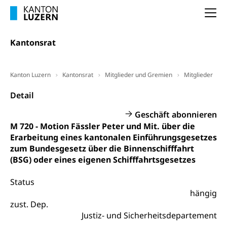
(gewaltpraevention.lu.ch)
Entlassung, Stellenverlust, Arbeitsmangel,
Na
Unterbeschäftigung, Arbeitslosenversicherung,
Arbeitsgericht
Arbeitslosenentschädigung
Schlichtungsbehörde Arbeit
Kantonsrat
Arbeitslosigkeit (gruezi.lu.ch)
Berufliche Selbständigkeit
Arbeitslosigkeit und Stellensuche (WAS
selbständig Erwerbender, Freiberufler
Kanton Luzern
Kantonsrat
Mitglieder und Gremien
Mitglieder
Luzern)
Unterstützung der Wirtschaftsförderung
Pensionierung
Detail
Arbeitslosenentschädigung (WAS Luzern)
Luzern
Frühpensionierung, Altersrente, berufliche
Geschäft abonnieren
Vorsorge, Altersvorsorge
Handelsregister Luzern
M 720 - Motion Fässler Peter und Mit. über die
Dienststelle Steuern - Wissenswertes
Erarbeitung eines kantonalen Einführungsgesetzes
AHV-Altersrente (WAS Luzern)
zum Bundesgesetz über die Binnenschifffahrt
Selbständige (WAS Luzern)
LUPK - Luzerner Pensionskasse
(BSG) oder eines eigenen Schifffahrtsgesetzes
Bildung und Forschung
Altersvorsorge (gruezi.lu.ch)
Status
Wissenschaftsförderung
hängig
Forschungsförderung, Wissenschaftsmarketing,
zust. Dep.
Wissenschaft, Forschung, Entwicklung, Projekte
Justiz- und Sicherheitsdepartement