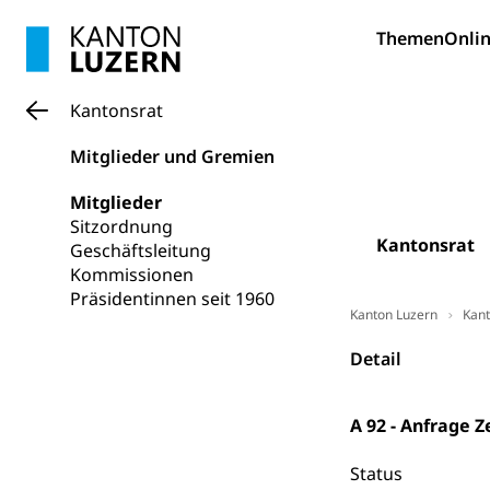
Forschungsförde
Themen
Onlin
Pilotprojekt
Erwachsenenb
Umschulung, zwe
Grundkompetenze
Kantonsrat
Erwachsene
Berufliche Gr
Mitglieder und Gremien
Fachperson B
Lehre, Berufsfac
Mitglieder
Sitzordnung
Allgemeinbil
Kantonsrat
Geschäftsleitung
Schulen und 
Hochschule F
Bildung & Be
Kommissionen
Fremdsprache
Studium, Hochsc
Präsidentinnen seit 1960
Berufsabschl
Kanton Luzern
Kant
Information
Campus Hor
Mittelschulen
Detail
Berufslehre (
Pädagogische
Gymnasium, Hand
Informatikmitte
Berufsmaturi
und Vollzeitsch
A 92 - Anfrage
Berufsbildung
Obligatorische
Status