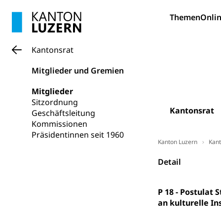
Pilotprojekt
Erwachsenenb
Themen
Onlin
Umschulung, zwe
Grundkompetenze
Erwachsene
Berufliche Gr
Kantonsrat
Fachperson B
Lehre, Berufsfac
Mitglieder und Gremien
Allgemeinbil
Mitglieder
Schulen und 
Hochschule F
Bildung & Be
Sitzordnung
Kantonsrat
Fremdsprache
Studium, Hochsc
Geschäftsleitung
Berufsabschl
Kommissionen
Information
Campus Hor
Mittelschulen
Präsidentinnen seit 1960
Kanton Luzern
Kant
Berufslehre (
Pädagogische
Gymnasium, Hand
Informatikmitte
Detail
Berufsmaturi
und Vollzeitsch
Berufsbildung
Obligatorische
P 18 - Postulat
an kulturelle I
Fach- & Wirt
Schulpflicht, S
Psychomotorik, 