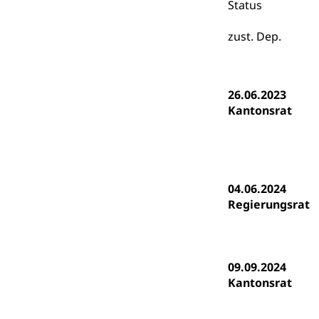
Gymnasien & 
Status
Kantonale S
Stipendien un
Gesundheits
zust. Dep.
Sonderschul
Studienbeihilfe
Heilpädagogi
Stipendien U
Universität
26.06.2023
Fachstelle St
Technische Hoch
Kantonsrat
Hochschulbildung
Finanzielle 
Hochschule Luze
(Dachorganisati
swissunivers
Vorschule
04.06.2024
Kindergarten, Ki
Regierungsrat
Kinderbetre
Frühe Förde
Gesundheit und 
09.09.2024
Kantonsrat
Konsumenten
Konsumentenrech