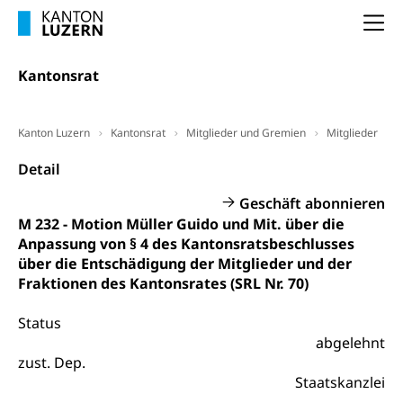
Vorsorge, Altersvorsorge
Handelsregister Luzern
Na
Dienststelle Steuern - Wissenswertes
AHV-Altersrente (WAS Luzern)
Selbständige (WAS Luzern)
LUPK - Luzerner Pensionskasse
Kantonsrat
Bildung und Forschung
Altersvorsorge (gruezi.lu.ch)
Wissenschaftsförderung
Kanton Luzern
Kantonsrat
Mitglieder und Gremien
Mitglieder
Forschungsförderung, Wissenschaftsmarketing,
Detail
Wissenschaft, Forschung, Entwicklung, Projekte
Geschäft abonnieren
Pilotprojekte Klima
Erwachsenenbildung und Weiterbildung
M 232 - Motion Müller Guido und Mit. über die
Innovative Projekte Landwirtschaft und
Umschulung, zweiter Bildungsweg,
Anpassung von § 4 des Kantonsratsbeschlusses
Nachdiplomstudium, Zusatzlehre, Höhere
Wald
über die Entschädigung der Mitglieder und der
Berufsbildung, Berufsmatura nach Lehre,
Fraktionen des Kantonsrates (SRL Nr. 70)
Projektförderung Universität Luzern unilu
Neuorientierung, Grundkompetenzen,
Berufsberatung, Standortbestimmung,
Status
Studienberatung, Beratung und Unterstützung,
Berufsabschluss für Erwachsene
abgelehnt
zust. Dep.
Erwachsenenmatura
Berufliche Grundbildung
Staatskanzlei