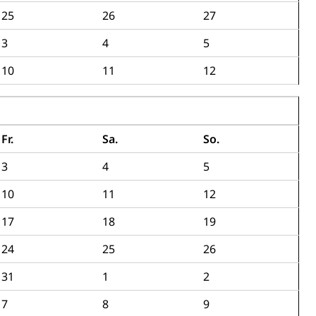
25
26
27
3
4
5
10
11
12
Konkursämter
sche Parteien, Grundfreiheiten, Pluralismus
Fr.
Sa.
So.
3
4
5
 Vermögenssteuer, Verrechnungssteuer, Quellensteuer,
10
11
12
, Kirchensteuer, Gewerbesteuer, Vergnügungssteuer,
- und Kapitalsteuer
17
18
19
24
25
26
ion
31
1
2
ehrsamt
Beschwerdestelle Spitäler
7
8
9