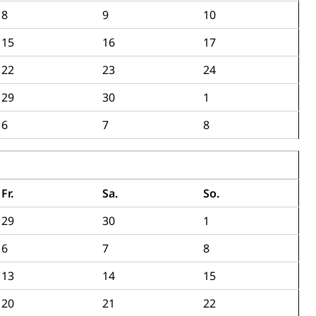
8
9
10
15
16
17
22
23
24
29
30
1
6
7
8
Fr.
Sa.
So.
29
30
1
6
7
8
13
14
15
20
21
22