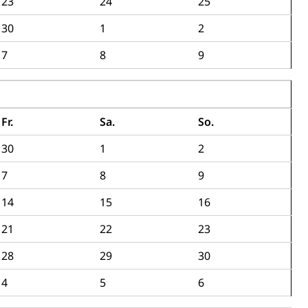
23
24
25
chaft rawi
30
1
2
7
8
9
Fr.
Sa.
So.
30
1
2
7
8
9
14
15
16
21
22
23
28
29
30
4
5
6