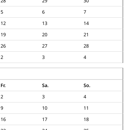
28
29
30
5
6
7
12
13
14
19
20
21
26
27
28
Energiequelle, Windenergie, Wasserkraft, Sonnenenergie,
2
3
4
Fr.
Sa.
So.
2
3
4
fekt
9
10
11
16
17
18