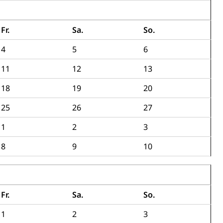
Fr.
Sa.
So.
4
5
6
11
12
13
18
19
20
25
26
27
1
2
3
8
9
10
Fr.
Sa.
So.
1
2
3