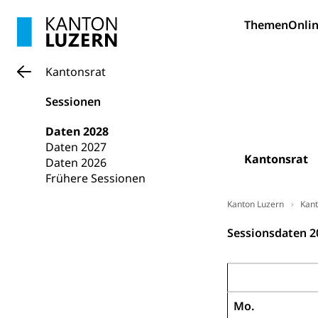
Hunde
Bestattung, Beer
Themen
Onlin
Ärztliche To
Kantonsrat
Sicherheit
Sessionen
Armee
Daten 2028
Militär, Militärd
Daten 2027
Wehrpflichtersa
Kantonsrat
Daten 2026
Frühere Sessionen
Militär
Sch
Bevölkerungs
Kanton Luzern
Kant
Katastrophenschu
Sessionsdaten 2
Kantonaler 
Polizei
Ordnungskräfte,
Januar 2028
Polizei
Versorgung
Mo.
Vorratshaltung, 