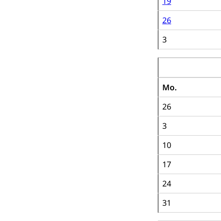
19
Raumdatenp
26
3
Juli 2028
Mo.
26
3
10
17
24
31