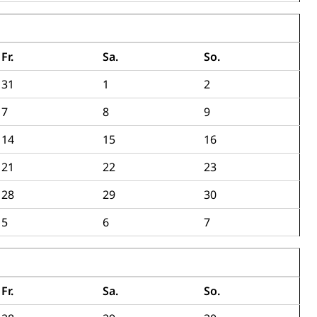
ierung
rauszug, Kriminalität
Fr.
Sa.
So.
31
1
2
PD)
schutz
7
8
9
tzbehörden im Kanton Luzern
14
15
16
21
22
23
28
29
30
5
6
7
Fr.
Sa.
So.
schutz (GEO-Portal rawi)
Boden