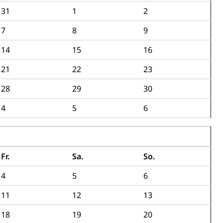
31
1
2
7
8
9
ng
14
15
16
21
22
23
28
29
30
uzern)
4
5
6
Fr.
Sa.
So.
4
5
6
11
12
13
18
19
20
 Menschen mit Behinderungen