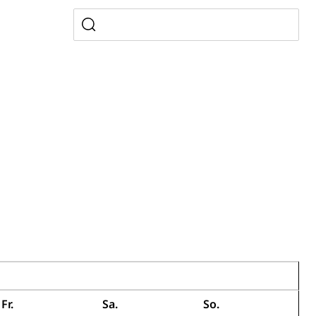
, Zivilstandsamt, Erben, Erbenliste
tverweigerer, Dienstverweigerer, Militärdienstverweigerung,
n)
hnische Betriebe, Alarmierung, Sirenentest
Fr.
Sa.
So.