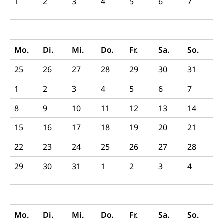
1
2
3
4
5
6
7
Jugendschutz
Kindes- und Erwachsenenschutz KESB
August 2022
Kindes- und Erwachsenenschutzbehörden im
Umwelt und Bauen
Mo.
Di.
Mi.
Do.
Fr.
Sa.
So.
Kanton Luzern
25
26
27
28
29
30
31
Abfall
Abfallentsorgung, Kehrichtabfuhr, Müllabfuhr
1
2
3
4
5
6
7
Abfall und Entsorgung
8
Boden, Natur und Landschaft
9
10
11
12
13
14
Gemeindeverbände für Abfallentsorgung
Bodenschutz, Landschaftsschutz, Gewässerschutz,
15
16
17
18
19
20
21
Naturschutz, Umweltschutz
22
23
24
25
26
27
28
Natur (Dienststelle Landwirtschaft und
Chemie und Gifte
Wald)
29
30
31
1
2
3
4
Giftabfälle, Giftmüll, Schadstoffe, Giftstoffe, Störfall
Natur- und Lanschaftsschutz (GEO-Portal
Sonderabfälle und Gifte (Umweltberatung
rawi)
Eigentum
September 2022
Luzern)
Boden
Liegenschaft, Immobilie, Grundstück
Mo.
Di.
Mi.
Do.
Fr.
Sa.
So.