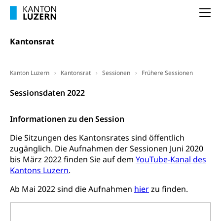
Amt für Migration
Ausweise und Bescheinigungen
Na
Reisepass, Identitätskarte, Visum, Geburtsurkunde
Kantonsrat
Jagdausweis, Fischereiausweis
Einbürgerung
Strafregisterauszug bestellen
Nationalität, Staatsangehörigkeit,
Kanton Luzern
Kantonsrat
Sessionen
Frühere Sessionen
Staatsbürgerschaft, Bürgerrecht, Erwerb des
Waffen, Sprengstoffe und Pyrotechnik
Bürgerrechts, Verlust des Bürgerrechts,
Sessionsdaten 2022
Einbürgerungsverfahren
Reisepass, Identitätskarte
Einbürgerungen
Geburt
Strassenverkehrsamt (Führerausweis,
Informationen zu den Session
Fahrzeugausweis)
Geburtsurkunde, Geburtsschein, Geburtsanzeige
Die Sitzungen des Kantonsrates sind öffentlich
Namensänderungen
zugänglich. Die Aufnahmen der Sessionen Juni 2020
Familienzulagen (WAS Luzern)
Kinder und Jugendliche
bis März 2022 finden Sie auf dem
YouTube-Kanal des
Schwangerschaft / Geburt (gruezi.lu.ch)
Mündigkeit, Kindesschutz, Jugendschutz
Kantons Luzern
.
Ab Mai 2022 sind die Aufnahmen
hier
zu finden.
Kinder- und Jugendförderung
Pflege / Pflegeheim
Psychische Gesundheit
Hauspflege, spitalexterne Pflege, Spitex
Januar 2022