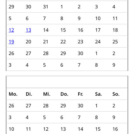
ÖREB-Kataster
Energie
29
30
31
1
2
3
4
Grundeigentümerabfrage
Strom, Energieversorgung, Stromversorgung,
5
6
7
8
9
10
11
Energieverbrauch, Stromverbrauch, Energiequelle,
Windenergie, Wasserkraft, Sonnenenergie, fossile
12
13
14
15
16
17
18
Energie, erneuerbare Energie, Biomasse
19
20
21
22
23
24
25
Energiefachstellenkonferenz Zentralschweiz
Grundbuch
26
27
28
29
30
1
2
Grundbucheintrag, Grundbuchamt,
Grundeigentum, Grundstück
3
4
5
6
7
8
9
Grundbuch
Luft und Klima
Oktober 2022
Grundbuchplan mit Eigentümerabfrage
Luftreinhaltung, Luftverschmutzung, Klimaschutz,
Klimaveränderung, Treibhauseffekt
(Geoportal)
Mo.
Di.
Mi.
Do.
Fr.
Sa.
So.
Atmosphäre, Luft, Klima (Geoportal)
Raumplanung
26
27
28
29
30
1
2
Klima
Raumplan, Nutzungsplan
3
4
5
6
7
8
9
Raumdatenpool
10
11
12
13
14
15
16