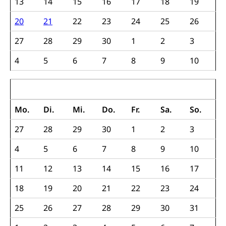
13
14
15
16
17
18
19
Erbschaftssteuer, Schenkungssteuer, Gewinn- und
Kapitalsteuer
20
21
22
23
24
25
26
Steuern (Dienststelle)
Ombudsstellen
27
28
29
30
1
2
3
Vermittler, Vermittlungsstelle, Schlichtungsstelle,
4
5
6
7
8
9
10
Vermittlung, Schlichtung, Mediation
Umgang mit Beschwerden (Volksschulen)
Rassismus
Juli 2022
Beschwerde Strassenverkehrsamt
Diskriminierung, Fremdenfeindlichkeit,
Mo.
Di.
Mi.
Do.
Fr.
Sa.
So.
Gleichberechtigung
Beschwerdestelle Spitäler
27
28
29
30
1
2
3
Anlaufstelle Schutz vor Diskriminierung
Strafregister und Strafverfahren
Schlichtungsstelle SEG
(fabia)
4
5
6
7
8
9
10
Strafrecht, Strafrechtspflege, Gerichtsverfahren,
Strafregistereintrag, Strafregisterauszug,
Schutz vor Diskriminierung
11
12
13
14
15
16
17
Kriminalität
18
19
20
21
22
23
24
Strafverfahren Staatsanwaltschaft
Vormundschaft
25
26
27
28
29
30
31
Strafregisterauszug bestellen (EJPD)
Vormund, Amtsvormund, Mündel,
Vormundschaftsbehörde, Kindesschutz,