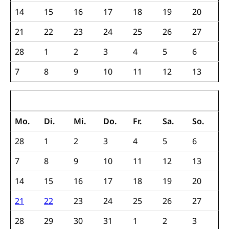
Halten von Wildtieren
14
15
16
17
18
19
20
Sicherheit
Haltung Heimtiere
21
22
23
24
25
26
27
Hunde
Armee
28
1
2
3
4
5
6
Militär, Militärdienst, Militärdienstpflicht,
Wehrpflicht, Berufssoldat, Militärdienstverweigerer,
7
8
9
10
11
12
13
Dienstverweigerer, Militärdienstverweigerung,
Wehrpflichtersatz, Wehrpflichtersatzabgabe
März 2022
Militär
Bevölkerungsschutz
Mo.
Di.
Mi.
Do.
Fr.
Sa.
So.
Schweizer Armee
Katastrophenschutz, Katastrophenhilfe, Polizei,
Feuerwehr, Gesundheitswesen, technische Betriebe,
28
1
2
3
4
5
6
Erwerbsausfallentschädigung (WAS Luzern)
Alarmierung, Sirenentest
7
8
9
10
11
12
13
Kantonaler Führungsstab
Polizei
14
15
16
17
18
19
20
Ordnungskräfte, Sicherheit, öffentliche Ordnung
21
22
23
24
25
26
27
Polizei
Versorgung
28
29
30
31
1
2
3
Vorratshaltung, Vorrat