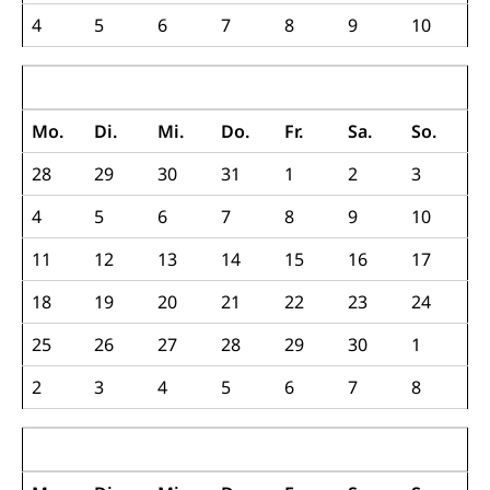
4
5
6
7
8
9
10
Wasserversorgung
Waffen
Waffenerwerbsschein, Waffenschein, Waffenbüro,
April 2022
Waffentragen, Selbstverteidigung
Mo.
Di.
Mi.
Do.
Fr.
Sa.
So.
Waffen, Sprengstoffe und Pyrotechnik
Zivildienst
28
29
30
31
1
2
3
Militärdienst
4
5
6
7
8
9
10
Bundesamt für Zivildienst ZIVI
Zivilschutz
11
12
13
14
15
16
17
Erwerbsausfallentschädigung (WAS Luzern)
Schutzdienstpflicht, Schutzraum,
Schutzraumbaupflicht
18
19
20
21
22
23
24
Zivilschutz
25
26
27
28
29
30
1
Staat und Recht
2
3
4
5
6
7
8
Gleichstellung von Frau und Mann
Mai 2022
Diskriminierung, Gleichstellungsbüro, Mobbing