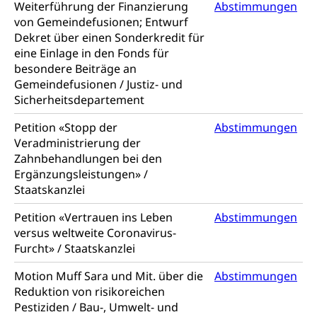
Weiterführung der Finanzierung
Abstimmungen
Umgang mit Beschwerden (Volksschulen)
Rassismus
von Gemeindefusionen; Entwurf
Dekret über einen Sonderkredit für
Beschwerde Strassenverkehrsamt
Diskriminierung, Fremdenfeindlichkeit,
eine Einlage in den Fonds für
Gleichberechtigung
Beschwerdestelle Spitäler
besondere Beiträge an
Gemeindefusionen / Justiz- und
Anlaufstelle Schutz vor Diskriminierung
Strafregister und Strafverfahren
Schlichtungsstelle SEG
Sicherheitsdepartement
(fabia)
Strafrecht, Strafrechtspflege, Gerichtsverfahren,
Strafregistereintrag, Strafregisterauszug,
Schutz vor Diskriminierung
Petition «Stopp der
Abstimmungen
Kriminalität
Veradministrierung der
Zahnbehandlungen bei den
Strafverfahren Staatsanwaltschaft
Vormundschaft
Ergänzungsleistungen» /
Staatskanzlei
Strafregisterauszug bestellen (EJPD)
Vormund, Amtsvormund, Mündel,
Vormundschaftsbehörde, Kindesschutz,
Petition «Vertrauen ins Leben
Abstimmungen
Jugendschutz
versus weltweite Coronavirus-
Furcht» / Staatskanzlei
Kindes- und Erwachsenenschutz KESB
Kindes- und Erwachsenenschutzbehörden im
Motion Muff Sara und Mit. über die
Abstimmungen
Umwelt und Bauen
Kanton Luzern
Reduktion von risikoreichen
Pestiziden / Bau-, Umwelt- und
Abfall