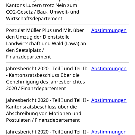
Dienstverweigerer, Militärdienstverweigerung,
Kantons Luzern trotz Nein zum
Wehrpflichtersatz, Wehrpflichtersatzabgabe
CO2-Gesetz / Bau-, Umwelt- und
Wirtschaftsdepartement
Militär
Bevölkerungsschutz
Postulat Müller Pius und Mit. über
Abstimmungen
Schweizer Armee
Katastrophenschutz, Katastrophenhilfe, Polizei,
den Umzug der Dienststelle
Feuerwehr, Gesundheitswesen, technische Betriebe,
Erwerbsausfallentschädigung (WAS Luzern)
Alarmierung, Sirenentest
Landwirtschaft und Wald (Lawa) an
den Seetalplatz /
Kantonaler Führungsstab
Polizei
Finanzdepartement
Ordnungskräfte, Sicherheit, öffentliche Ordnung
Jahresbericht 2020 - Teil I und Teil II:
Abstimmungen
- Kantonsratsbeschluss über die
Polizei
Versorgung
Genehmigung des Jahresberichtes
2020 / Finanzdepartement
Vorratshaltung, Vorrat
Jahresbericht 2020 - Teil I und Teil II -
Abstimmungen
Wasserversorgung
Waffen
Kantonsratsbeschluss über die
Waffenerwerbsschein, Waffenschein, Waffenbüro,
Abschreibung von Motionen und
Waffentragen, Selbstverteidigung
Postulaten / Finanzdepartement
Waffen, Sprengstoffe und Pyrotechnik
Zivildienst
Jahresbericht 2020 - Teil I und Teil II -
Abstimmungen