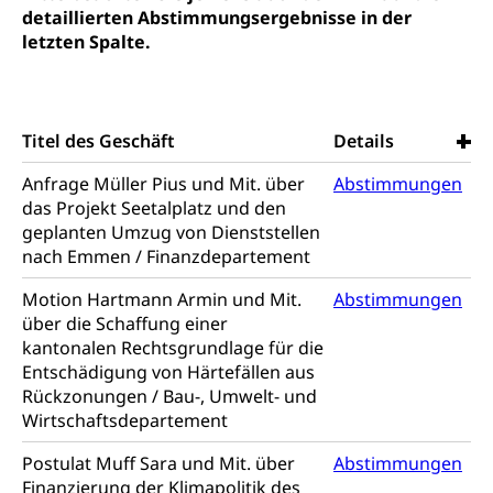
Religion (gruezi.lu.ch)
Freizeitaktivitäten, Schulsport, Spitzensport,
detaillierten Abstimmungsergebnisse in der
Breitensport, Jugend und Sport, Sportanlagen
letzten Spalte.
Olympiateam Kanton Luzern
Tiere
Offene Sporthallen
Haustiere, Heimtiere, Wildtiere, Veterinärmedizin,
Tiermedizin, Tierarzt, Tierschutz, Jagd, Fischerei,
Titel des Geschäft
Details
Gesundheitsförderung
Viehzucht
Jugend+Sport
Anfrage Müller Pius und Mit. über
Abstimmungen
Tierschutz
Todesfall
das Projekt Seetalplatz und den
Freiwilliger Schulsport
geplanten Umzug von Dienststellen
Hobbytierhaltung und Bienen
Bestattung, Beerdigung, Testament, Erbrecht,
Erbschaft, Todesschein, Todesanzeige,
Sportförderung
nach Emmen / Finanzdepartement
Veterinärdienst
Zivilstandsamt, Erben, Erbenliste
Motion Hartmann Armin und Mit.
Abstimmungen
Wildtiere
Ärztliche Todesbescheinigung
über die Schaffung einer
Halten von Wildtieren
kantonalen Rechtsgrundlage für die
Sicherheit
Entschädigung von Härtefällen aus
Haltung Heimtiere
Rückzonungen / Bau-, Umwelt- und
Hunde
Wirtschaftsdepartement
Armee
Militär, Militärdienst, Militärdienstpflicht,
Postulat Muff Sara und Mit. über
Abstimmungen
Wehrpflicht, Berufssoldat, Militärdienstverweigerer,
Finanzierung der Klimapolitik des