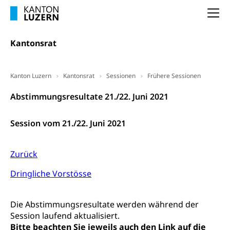
Staatsbürgerschaft, Bürgerrecht, Erwerb des
Waffen, Sprengstoffe und Pyrotechnik
Bürgerrechts, Verlust des Bürgerrechts,
Na
Einbürgerungsverfahren
Reisepass, Identitätskarte
Kantonsrat
Einbürgerungen
Geburt
Strassenverkehrsamt (Führerausweis,
Fahrzeugausweis)
Geburtsurkunde, Geburtsschein, Geburtsanzeige
Namensänderungen
Kanton Luzern
Kantonsrat
Sessionen
Frühere Sessionen
Familienzulagen (WAS Luzern)
Kinder und Jugendliche
Abstimmungsresultate 21./22. Juni 2021
Schwangerschaft / Geburt (gruezi.lu.ch)
Mündigkeit, Kindesschutz, Jugendschutz
Session vom 21./22. Juni 2021
Kinder- und Jugendförderung
Pflege / Pflegeheim
Psychische Gesundheit
Hauspflege, spitalexterne Pflege, Spitex
Zurück
IV für Kinder und Jugendliche (WAS Luzern)
Betreuende Angehörige
Religion
Dringliche Vorstösse
Pflegeheimliste und freie Pflegeplätze
Kirche, Gottesdienst, Seelsorge,
Religionsgemeinschaft
Betreuung von Angehörigen (WAS Luzern)
Die Abstimmungsresultate werden während der
Religionsvielfalt Im Kanton Luzern (unilu)
Sport
Session laufend aktualisiert.
Bitte beachten Sie jeweils auch den Link auf die