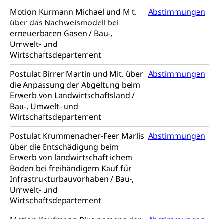
Energiefachstellenkonferenz Zentralschweiz
Grundbuch
Motion Kurmann Michael und Mit.
Abstimmungen
Grundbucheintrag, Grundbuchamt,
über das Nachweismodell bei
Grundeigentum, Grundstück
erneuerbaren Gasen / Bau-,
Umwelt- und
Grundbuch
Luft und Klima
Wirtschaftsdepartement
Grundbuchplan mit Eigentümerabfrage
Luftreinhaltung, Luftverschmutzung, Klimaschutz,
Postulat Birrer Martin und Mit. über
Abstimmungen
Klimaveränderung, Treibhauseffekt
(Geoportal)
die Anpassung der Abgeltung beim
Erwerb von Landwirtschaftsland /
Atmosphäre, Luft, Klima (Geoportal)
Raumplanung
Bau-, Umwelt- und
Klima
Raumplan, Nutzungsplan
Wirtschaftsdepartement
Raumdatenpool
Postulat Krummenacher-Feer Marlis
Abstimmungen
über die Entschädigung beim
Richtplanung Kanton Luzern (ARE)
Erwerb von landwirtschaftlichem
Boden bei freihändigem Kauf für
Raum und Wirtschaft rawi
Infrastrukturbauvorhaben / Bau-,
Umwelt- und
Wirtschaftsdepartement