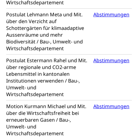
Wirtschaftsdepartement
Abfallentsorgung, Kehrichtabfuhr, Müllabfuhr
Postulat Lehmann Meta und Mit.
Abstimmungen
über den Verzicht auf
Abfall und Entsorgung
Boden, Natur und Landschaft
Schottergärten für klimaadaptive
Gemeindeverbände für Abfallentsorgung
Bodenschutz, Landschaftsschutz, Gewässerschutz,
Aussenräume und mehr
Naturschutz, Umweltschutz
Biodiversität / Bau-, Umwelt- und
Wirtschaftsdepartement
Natur (Dienststelle Landwirtschaft und
Chemie und Gifte
Wald)
Postulat Estermann Rahel und Mit.
Abstimmungen
Giftabfälle, Giftmüll, Schadstoffe, Giftstoffe, Störfall
über regionale und CO2-arme
Natur- und Lanschaftsschutz (GEO-Portal
Lebensmittel in kantonalen
Sonderabfälle und Gifte (Umweltberatung
rawi)
Eigentum
Institutionen verwenden / Bau-,
Luzern)
Boden
Liegenschaft, Immobilie, Grundstück
Umwelt- und
Wirtschaftsdepartement
ÖREB-Kataster
Energie
Motion Kurmann Michael und Mit.
Abstimmungen
Grundeigentümerabfrage
Strom, Energieversorgung, Stromversorgung,
über die Wirtschaftsfreiheit bei
Energieverbrauch, Stromverbrauch, Energiequelle,
erneuerbaren Gasen / Bau-,
Windenergie, Wasserkraft, Sonnenenergie, fossile
Umwelt- und
Energie, erneuerbare Energie, Biomasse
Wirtschaftsdepartement