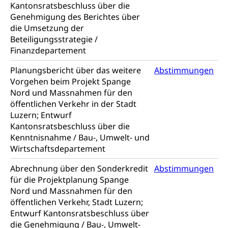
Kantonsratsbeschluss über die
Militärdienst
Genehmigung des Berichtes über
die Umsetzung der
Bundesamt für Zivildienst ZIVI
Zivilschutz
Beteiligungsstrategie /
Erwerbsausfallentschädigung (WAS Luzern)
Finanzdepartement
Schutzdienstpflicht, Schutzraum,
Schutzraumbaupflicht
Planungsbericht über das weitere
Abstimmungen
Zivilschutz
Vorgehen beim Projekt Spange
Nord und Massnahmen für den
Staat und Recht
öffentlichen Verkehr in der Stadt
Luzern; Entwurf
Kantonsratsbeschluss über die
Gleichstellung von Frau und Mann
Kenntnisnahme / Bau-, Umwelt- und
Diskriminierung, Gleichstellungsbüro, Mobbing
Wirtschaftsdepartement
Gleichstellung aller Geschlechter und
Zivilverfahren
Abrechnung über den Sonderkredit
Abstimmungen
Lebensformen
für die Projektplanung Spange
Zivilrecht, Zivilrechtspflege, Gerichtsverfahren
Nord und Massnahmen für den
Gleichstellung Menschen mit
öffentlichen Verkehr, Stadt Luzern;
Bezirksgerichte: Aufgaben und Verfahren
Behinderungen
Betreibung und Konkurs
Entwurf Kantonsratsbeschluss über
Kosten im Zivilprozess
Schlichtungsbehörde Gleichstellung
Bankrott, Schulden, Zahlungsunfähigkeit, Pfändung
die Genehmigung / Bau-, Umwelt-