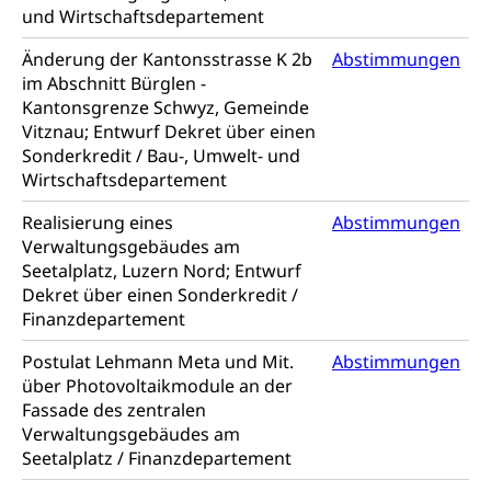
und Wirtschaftsdepartement
Schulden (gruezi.lu.ch)
Demokratie
Änderung der Kantonsstrasse K 2b
Abstimmungen
Betreibungsämter
Regierungsform, Stimm- und Wahlrecht,
im Abschnitt Bürglen -
Stimmrecht, Abstimmungen, Wahlen, politische
Kantonsgrenze Schwyz, Gemeinde
Betreibungsverfahren
Parteien, Grundfreiheiten, Pluralismus
Vitznau; Entwurf Dekret über einen
Konkursämter
Sonderkredit / Bau-, Umwelt- und
Volksrechte
Kantonale Steuern
Wirtschaftsdepartement
Finanzausgleich, Einkommenssteuer, Kopfsteuer,
Realisierung eines
Personalsteuer, Haushaltssteuer, Vermögenssteuer,
Abstimmungen
Verrechnungssteuer, Quellensteuer,
Verwaltungsgebäudes am
Grundstückgewinnsteuer, Liegenschaftssteuer,
Seetalplatz, Luzern Nord; Entwurf
Handänderungssteuer, Grundsteuer, Kirchensteuer,
Dekret über einen Sonderkredit /
Gewerbesteuer, Vergnügungssteuer,
Finanzdepartement
Reklameplakatsteuer, Verkehrssteuer,
Erbschaftssteuer, Schenkungssteuer, Gewinn- und
Postulat Lehmann Meta und Mit.
Abstimmungen
Kapitalsteuer
über Photovoltaikmodule an der
Fassade des zentralen
Steuern (Dienststelle)
Ombudsstellen
Verwaltungsgebäudes am
Vermittler, Vermittlungsstelle, Schlichtungsstelle,
Seetalplatz / Finanzdepartement
Vermittlung, Schlichtung, Mediation