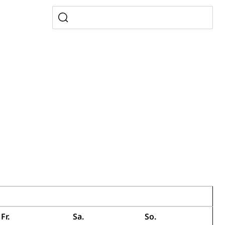
, Zivilstandsamt, Erben, Erbenliste
tverweigerer, Dienstverweigerer, Militärdienstverweigerung,
n)
hnische Betriebe, Alarmierung, Sirenentest
Fr.
Sa.
So.