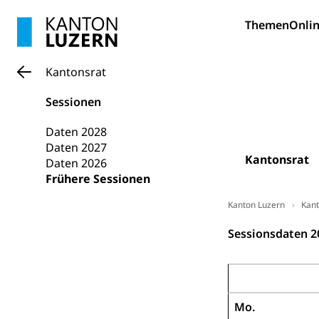
Hunde
Bestattung, Beer
Themen
Onlin
Ärztliche To
Kantonsrat
Sicherheit
Sessionen
Armee
Daten 2028
Militär, Militärd
Daten 2027
Wehrpflichtersa
Kantonsrat
Daten 2026
Frühere Sessionen
Militär
Sch
Bevölkerungs
Kanton Luzern
Kant
Katastrophenschu
Sessionsdaten 2
Kantonaler 
Polizei
Ordnungskräfte,
Januar 2019
Polizei
Versorgung
Mo.
Vorratshaltung, 