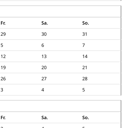
ierung
rauszug, Kriminalität
Fr.
Sa.
So.
29
30
31
PD)
schutz
5
6
7
tzbehörden im Kanton Luzern
12
13
14
19
20
21
26
27
28
3
4
5
Fr.
Sa.
So.
schutz (GEO-Portal rawi)
Boden