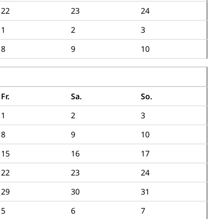
22
23
24
1
2
3
8
9
10
Konkursämter
sche Parteien, Grundfreiheiten, Pluralismus
Fr.
Sa.
So.
1
2
3
 Vermögenssteuer, Verrechnungssteuer, Quellensteuer,
8
9
10
, Kirchensteuer, Gewerbesteuer, Vergnügungssteuer,
- und Kapitalsteuer
15
16
17
22
23
24
ion
29
30
31
ehrsamt
Beschwerdestelle Spitäler
5
6
7