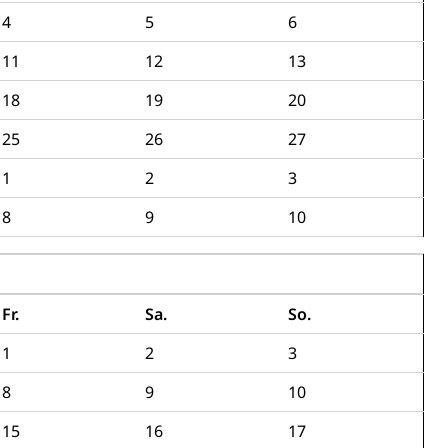
4
5
6
11
12
13
ng
18
19
20
25
26
27
1
2
3
uzern)
8
9
10
Fr.
Sa.
So.
1
2
3
8
9
10
15
16
17
 Menschen mit Behinderungen