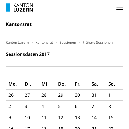
Kantonsstrassen
Geburt, Heirat, Ehe, Partnerschaft, Tod,
Na
Zivilstandsamt, Zivilstandsregiste
Kantonsrat
Zivilstandswesen
Adoption
Adoptivkind, Adoptiveltern, Adoptionsvermittlung,
Adoptionsverfahren, elterliche Gewalt, elterliche
Kanton Luzern
Kantonsrat
Sessionen
Frühere Sessionen
Sorge
Sessionsdaten 2017
Adoption
Aufenthaltsbewilligungen
Niederlassungsbewilligung, Aufenthalt,
Januar 2017
Niederlassung, Wohnsitz
Mo.
Di.
Mi.
Do.
Fr.
Sa.
So.
Amt für Migration
Ausweise und Bescheinigungen
26
27
28
29
30
31
1
Reisepass, Identitätskarte, Visum, Geburtsurkunde
2
3
4
5
6
7
8
Jagdausweis, Fischereiausweis
Einbürgerung
9
10
11
12
13
14
15
Strafregisterauszug bestellen
Nationalität, Staatsangehörigkeit,
Staatsbürgerschaft, Bürgerrecht, Erwerb des
16
17
18
19
20
21
22