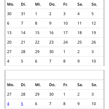
Mo.
Di.
Mi.
Do.
Fr.
Sa.
So.
Grundbucheintrag, Grundbuchamt,
Grundeigentum, Grundstück
30
31
1
2
3
4
5
Grundbuch
Luft und Klima
6
7
8
9
10
11
12
Grundbuchplan mit Eigentümerabfrage
Luftreinhaltung, Luftverschmutzung, Klimaschutz,
13
14
15
16
17
18
19
Klimaveränderung, Treibhauseffekt
(Geoportal)
20
21
22
23
24
25
26
Atmosphäre, Luft, Klima (Geoportal)
Raumplanung
27
28
29
30
1
2
3
Klima
Raumplan, Nutzungsplan
4
5
6
7
8
9
10
Raumdatenpool
Richtplanung Kanton Luzern (ARE)
Dezember 2017
Raum und Wirtschaft rawi
Mo.
Di.
Mi.
Do.
Fr.
Sa.
So.
27
28
29
30
1
2
3
4
5
6
7
8
9
10