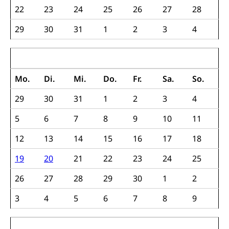
Militärdienst
22
23
24
25
26
27
28
Bundesamt für Zivildienst ZIVI
Zivilschutz
29
30
31
1
2
3
4
Erwerbsausfallentschädigung (WAS Luzern)
Schutzdienstpflicht, Schutzraum,
Schutzraumbaupflicht
Juni 2017
Zivilschutz
Mo.
Di.
Mi.
Do.
Fr.
Sa.
So.
Staat und Recht
29
30
31
1
2
3
4
5
Gleichstellung von Frau und Mann
6
7
8
9
10
11
Diskriminierung, Gleichstellungsbüro, Mobbing
12
13
14
15
16
17
18
Gleichstellung aller Geschlechter und
Zivilverfahren
19
20
21
22
23
24
25
Lebensformen
Zivilrecht, Zivilrechtspflege, Gerichtsverfahren
26
27
28
29
30
1
2
Gleichstellung Menschen mit
Bezirksgerichte: Aufgaben und Verfahren
Behinderungen
Betreibung und Konkurs
3
4
5
6
7
8
9
Kosten im Zivilprozess
Schlichtungsbehörde Gleichstellung
Bankrott, Schulden, Zahlungsunfähigkeit, Pfändung
Juli 2017