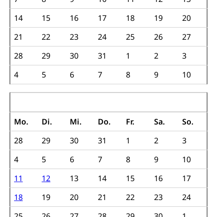
Umgang mit Beschwerden (Volksschulen)
Rassismus
14
15
16
17
18
19
20
Beschwerde Strassenverkehrsamt
Diskriminierung, Fremdenfeindlichkeit,
Gleichberechtigung
Beschwerdestelle Spitäler
21
22
23
24
25
26
27
Anlaufstelle Schutz vor Diskriminierung
Strafregister und Strafverfahren
Schlichtungsstelle SEG
28
29
30
31
1
2
3
(fabia)
Strafrecht, Strafrechtspflege, Gerichtsverfahren,
4
5
6
7
8
9
10
Strafregistereintrag, Strafregisterauszug,
Schutz vor Diskriminierung
Kriminalität
September 2017
Strafverfahren Staatsanwaltschaft
Vormundschaft
Strafregisterauszug bestellen (EJPD)
Mo.
Di.
Mi.
Do.
Fr.
Sa.
So.
Vormund, Amtsvormund, Mündel,
Vormundschaftsbehörde, Kindesschutz,
28
Jugendschutz
29
30
31
1
2
3
4
5
6
7
8
9
10
Kindes- und Erwachsenenschutz KESB
Kindes- und Erwachsenenschutzbehörden im
11
12
13
14
15
16
17
Umwelt und Bauen
Kanton Luzern
18
19
20
21
22
23
24
Abfall
25
26
27
28
29
30
1