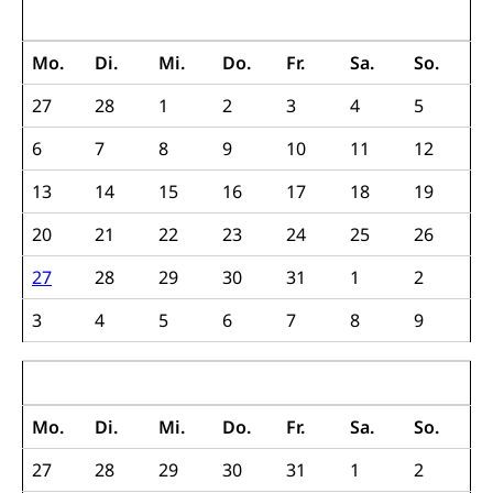
März 2017
Olympiateam Kanton Luzern
Tiere
Mo.
Di.
Mi.
Do.
Fr.
Sa.
So.
Offene Sporthallen
Haustiere, Heimtiere, Wildtiere, Veterinärmedizin,
27
28
1
2
3
4
5
Tiermedizin, Tierarzt, Tierschutz, Jagd, Fischerei,
Gesundheitsförderung
Viehzucht
6
7
8
9
10
11
12
Jugend+Sport
Tierschutz
Todesfall
13
14
15
16
17
18
19
Freiwilliger Schulsport
Hobbytierhaltung und Bienen
Bestattung, Beerdigung, Testament, Erbrecht,
Erbschaft, Todesschein, Todesanzeige,
Sportförderung
20
21
22
23
24
25
26
Veterinärdienst
Zivilstandsamt, Erben, Erbenliste
27
28
29
30
31
1
2
Wildtiere
Ärztliche Todesbescheinigung
3
4
5
6
7
8
9
Halten von Wildtieren
Sicherheit
Haltung Heimtiere
April 2017
Hunde
Armee
Mo.
Di.
Mi.
Do.
Fr.
Sa.
So.
Militär, Militärdienst, Militärdienstpflicht,
Wehrpflicht, Berufssoldat, Militärdienstverweigerer,
27
28
29
30
31
1
2
Dienstverweigerer, Militärdienstverweigerung,