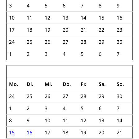
Wehrpflichtersatz, Wehrpflichtersatzabgabe
3
4
5
6
7
8
9
Militär
Bevölkerungsschutz
10
11
12
13
14
15
16
Schweizer Armee
Katastrophenschutz, Katastrophenhilfe, Polizei,
17
18
19
20
21
22
23
Feuerwehr, Gesundheitswesen, technische Betriebe,
Erwerbsausfallentschädigung (WAS Luzern)
Alarmierung, Sirenentest
24
25
26
27
28
29
30
Kantonaler Führungsstab
Polizei
1
2
3
4
5
6
7
Ordnungskräfte, Sicherheit, öffentliche Ordnung
Mai 2017
Polizei
Versorgung
Mo.
Di.
Mi.
Do.
Fr.
Sa.
So.
Vorratshaltung, Vorrat
24
25
26
27
28
29
30
Wasserversorgung
Waffen
1
2
3
4
5
6
7
Waffenerwerbsschein, Waffenschein, Waffenbüro,
Waffentragen, Selbstverteidigung
8
9
10
11
12
13
14
Waffen, Sprengstoffe und Pyrotechnik
Zivildienst
15
16
17
18
19
20
21