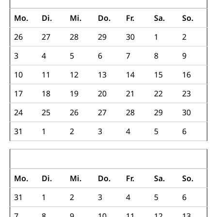
Schulden (gruezi.lu.ch)
Demokratie
Mo.
Di.
Mi.
Do.
Fr.
Sa.
So.
Betreibungsämter
Regierungsform, Stimm- und Wahlrecht,
Stimmrecht, Abstimmungen, Wahlen, politische
26
27
28
29
30
1
2
Betreibungsverfahren
Parteien, Grundfreiheiten, Pluralismus
3
4
5
Konkursämter
6
7
8
9
Volksrechte
Kantonale Steuern
10
11
12
13
14
15
16
Finanzausgleich, Einkommenssteuer, Kopfsteuer,
Personalsteuer, Haushaltssteuer, Vermögenssteuer,
17
18
19
20
21
22
23
Verrechnungssteuer, Quellensteuer,
Grundstückgewinnsteuer, Liegenschaftssteuer,
24
25
26
27
28
29
30
Handänderungssteuer, Grundsteuer, Kirchensteuer,
Gewerbesteuer, Vergnügungssteuer,
31
1
2
3
4
5
6
Reklameplakatsteuer, Verkehrssteuer,
Erbschaftssteuer, Schenkungssteuer, Gewinn- und
Kapitalsteuer
August 2017
Steuern (Dienststelle)
Ombudsstellen
Mo.
Di.
Mi.
Do.
Fr.
Sa.
So.
Vermittler, Vermittlungsstelle, Schlichtungsstelle,
31
1
2
3
4
5
6
Vermittlung, Schlichtung, Mediation
7
8
9
10
11
12
13