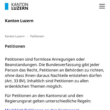
(gewaltpraevention.lu.ch)
Entlassung, Stellenverlust, Arbeitsmangel,
Na
Unterbeschäftigung, Arbeitslosenversicherung,
Arbeitsgericht
Arbeitslosenentschädigung
Schlichtungsbehörde Arbeit
Kanton Luzern
Arbeitslosigkeit (gruezi.lu.ch)
Berufliche Selbständigkeit
Arbeitslosigkeit und Stellensuche (WAS
selbständig Erwerbender, Freiberufler
Kanton Luzern
Petitionen
Luzern)
Unterstützung der Wirtschaftsförderung
Pensionierung
Petitionen
Arbeitslosenentschädigung (WAS Luzern)
Luzern
Frühpensionierung, Altersrente, berufliche
Vorsorge, Altersvorsorge
Handelsregister Luzern
Petitionen sind formlose Anregungen oder
Beanstandungen. Die Bundesverfassung gibt jeder
Dienststelle Steuern - Wissenswertes
AHV-Altersrente (WAS Luzern)
Person das Recht, Petitionen an Behörden zu richten,
Selbständige (WAS Luzern)
ohne dass ihnen daraus Nachteile entstehen dürfen
LUPK - Luzerner Pensionskasse
Bildung und Forschung
(Art. 33 BV). Inhaltlich sind Petitionen zu allen
Altersvorsorge (gruezi.lu.ch)
erdenklichen Themen möglich.
Wissenschaftsförderung
Für Petitionen an den Kantonsrat und den
Forschungsförderung, Wissenschaftsmarketing,
Regierungsrat gelten unterschiedliche Regeln:
Wissenschaft, Forschung, Entwicklung, Projekte