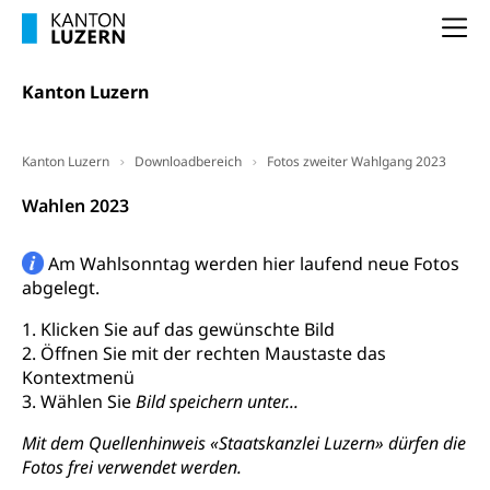
(gewaltpraevention.lu.ch)
Entlassung, Stellenverlust, Arbeitsmangel,
Na
Unterbeschäftigung, Arbeitslosenversicherung,
Arbeitsgericht
Arbeitslosenentschädigung
Schlichtungsbehörde Arbeit
Kanton Luzern
Arbeitslosigkeit (gruezi.lu.ch)
Berufliche Selbständigkeit
Arbeitslosigkeit und Stellensuche (WAS
selbständig Erwerbender, Freiberufler
Kanton Luzern
Downloadbereich
Fotos zweiter Wahlgang 2023
Luzern)
Unterstützung der Wirtschaftsförderung
Pensionierung
Wahlen 2023
Arbeitslosenentschädigung (WAS Luzern)
Luzern
Frühpensionierung, Altersrente, berufliche
Vorsorge, Altersvorsorge
Handelsregister Luzern
Am Wahlsonntag werden hier laufend neue Fotos
abgelegt.
Dienststelle Steuern - Wissenswertes
AHV-Altersrente (WAS Luzern)
1. Klicken Sie auf das gewünschte Bild
Selbständige (WAS Luzern)
LUPK - Luzerner Pensionskasse
Bildung und Forschung
2. Öffnen Sie mit der rechten Maustaste das
Altersvorsorge (gruezi.lu.ch)
Kontextmenü
3. Wählen Sie
Bild speichern unter...
Wissenschaftsförderung
Forschungsförderung, Wissenschaftsmarketing,
Mit dem Quellenhinweis «Staatskanzlei Luzern» dürfen die
Wissenschaft, Forschung, Entwicklung, Projekte
Fotos frei verwendet werden.