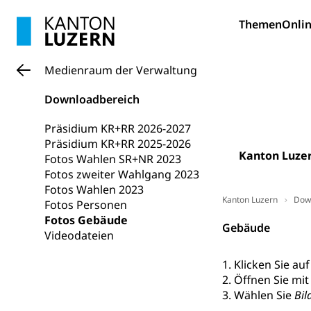
Bildung und Fo
Themen
Onlin
Wissenschaft
Forschungsförde
Medienraum der Verwaltung
Pilotprojekt
Erwachsenenb
Downloadbereich
Umschulung, zwe
Grundkompetenze
Präsidium KR+RR 2026-2027
Präsidium KR+RR 2025-2026
Erwachsene
Berufliche Gr
Kanton Luze
Fotos Wahlen SR+NR 2023
Fotos zweiter Wahlgang 2023
Fachperson B
Lehre, Berufsfac
Fotos Wahlen 2023
Allgemeinbil
Kanton Luzern
Dow
Fotos Personen
Fotos Gebäude
Schulen und 
Hochschule F
Bildung & Be
Gebäude
Videodateien
Fremdsprache
Studium, Hochsc
Berufsabschl
1. Klicken Sie au
Information
Campus Hor
Mittelschulen
2. Öffnen Sie mi
Berufslehre (
3. Wählen Sie
Bil
Pädagogische
Gymnasium, Hand
Informatikmitte