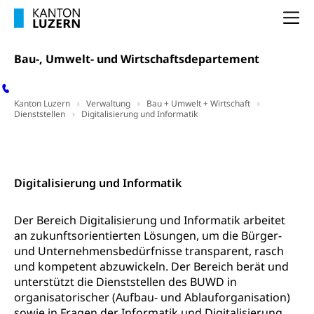
Forschungsförderung, Wissenschaftsmarketing,
Na
Wissenschaft, Forschung, Entwicklung, Projekte
Pilotprojekte Klima
Bau-, Umwelt- und Wirtschaftsdepartement
Erwachsenenbildung und Weiterbildung
Innovative Projekte Landwirtschaft und
Umschulung, zweiter Bildungsweg,
Nachdiplomstudium, Zusatzlehre, Höhere
Wald
Kanton Luzern
Verwaltung
Bau + Umwelt + Wirtschaft
Berufsbildung, Berufsmatura nach Lehre,
Dienststellen
Digitalisierung und Informatik
Projektförderung Universität Luzern unilu
Neuorientierung, Grundkompetenzen,
Berufsberatung, Standortbestimmung,
Kontakt
Studienberatung, Beratung und Unterstützung,
Berufsabschluss für Erwachsene
Digitalisierung und Informatik
Erwachsenenmatura
Berufliche Grundbildung
Bildungsgutscheine Grundkompetenzen
Lehre, Berufsfachschule, Lehrbetrieb, Lehrvertrag,
Der Bereich Digitalisierung und Informatik arbeitet
Berufsberatung, Qualifikationsverfahren,
an zukunftsorientierten Lösungen, um die Bürger-
Bildung & Berufsabschluss für Erwachsene
Berufswahl & Berufsberatung, Schnupperlehre und
und Unternehmensbedürfnisse transparent, rasch
Lehrstellensuche, Berufsmaturität,
Fachperson Betreuung (verkürzte
und kompetent abzuwickeln. Der Bereich berät und
Brückenangebote, Zugewanderte & Arbeitsmarkt,
Grundbildung)
unterstützt die Dienststellen des BUWD in
Fachstelle Berufsbildung
organisatorischer (Aufbau- und Ablauforganisation)
Fachperson Gesundheit (verkürzte
Schulen und Berufsbildungszentren
sowie in Fragen der Informatik und Digitalisierung.
Hochschule Fachhochschule