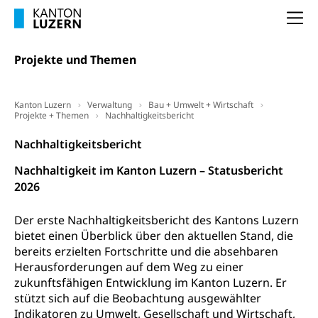
Wissenschaft, Forschung, Entwicklung, Projekte
Na
Pilotprojekte Klima
Erwachsenenbildung und Weiterbildung
Projekte und Themen
Innovative Projekte Landwirtschaft und
Umschulung, zweiter Bildungsweg,
Nachdiplomstudium, Zusatzlehre, Höhere
Wald
Berufsbildung, Berufsmatura nach Lehre,
Projektförderung Universität Luzern unilu
Neuorientierung, Grundkompetenzen,
Kanton Luzern
Verwaltung
Bau + Umwelt + Wirtschaft
Berufsberatung, Standortbestimmung,
Projekte + Themen
Nachhaltigkeitsbericht
Studienberatung, Beratung und Unterstützung,
Berufsabschluss für Erwachsene
Nachhaltigkeitsbericht
Nachhaltigkeit im Kanton Luzern – Statusbericht
Erwachsenenmatura
Berufliche Grundbildung
2026
Bildungsgutscheine Grundkompetenzen
Lehre, Berufsfachschule, Lehrbetrieb, Lehrvertrag,
Berufsberatung, Qualifikationsverfahren,
Der erste Nachhaltigkeitsbericht des Kantons Luzern
Bildung & Berufsabschluss für Erwachsene
Berufswahl & Berufsberatung, Schnupperlehre und
bietet einen Überblick über den aktuellen Stand, die
Lehrstellensuche, Berufsmaturität,
Fachperson Betreuung (verkürzte
bereits erzielten Fortschritte und die absehbaren
Brückenangebote, Zugewanderte & Arbeitsmarkt,
Grundbildung)
Fachstelle Berufsbildung
Herausforderungen auf dem Weg zu einer
zukunftsfähigen Entwicklung im Kanton Luzern. Er
Fachperson Gesundheit (verkürzte
Schulen und Berufsbildungszentren
Hochschule Fachhochschule
stützt sich auf die Beobachtung ausgewählter
Grundbildung)
Indikatoren zu Umwelt, Gesellschaft und Wirtschaft,