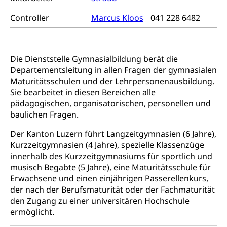
Frühe Sprachförderung
Konsumentenschutz
Controller
Marcus Kloos
041 228 6482
Kindergarten & Basisstufe
Konsumentenrechte, Produktsicherheit,
Frühe Förderung
Preisüberwachung, Preisüberwacher,
Konsumentenorganisation, parallele Einfuhr,
Die Dienststelle Gymnasialbildung berät die
regionale Erschöpfung, nationale Erschöpfung,
Departementsleitung in allen Fragen der gymnasialen
internationale Erschöpfung, Preisabsprache, Kartell,
Maturitätsschulen und der Lehrpersonenausbildung.
Cassis-deDijon-Prinzip
Sie bearbeitet in diesen Bereichen alle
Lebensmittelkontrolle und
pädagogischen, organisatorischen, personellen und
Krankenversicherung
Verbraucherschutz
baulichen Fragen.
Unfallversicherung, Berufsunfallversicherung,
Krankheit, Unfall, Prämienverbilligung,
Der Kanton Luzern führt Langzeitgymnasien (6 Jahre),
Krankenkasse
Kurzzeitgymnasien (4 Jahre), spezielle Klassenzüge
innerhalb des Kurzzeitgymnasiums für sportlich und
Krankenversicherung (WAS Luzern)
Lebensmittelsicherheit
musisch Begabte (5 Jahre), eine Maturitätsschule für
Erwachsene und einen einjährigen Passerellenkurs,
Prämienverbilligung (WAS Luzern)
sichere Lebensmittel, Lebensmittelkontrolle,
Lebensmittelhygiene, Produktesicherheit
der nach der Berufsmaturität oder der Fachmaturität
Obligatorische Krankenversicherung (WAS
den Zugang zu einer universitären Hochschule
Luzern)
Trinkwasser
Prävention
ermöglicht.
Kranken- und Unfallversicherung