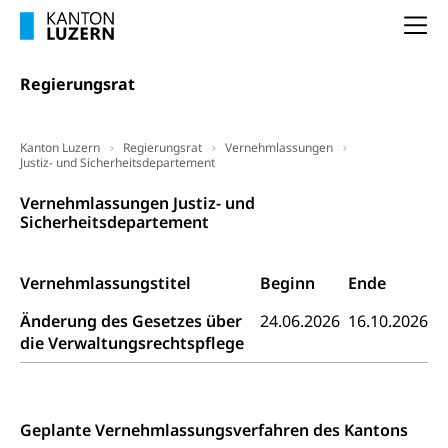
Unterbeschäftigung, Arbeitslosenversicherung,
Arbeitsgericht
Arbeitslosenentschädigung
Na
Schlichtungsbehörde Arbeit
Arbeitslosigkeit (gruezi.lu.ch)
Berufliche Selbständigkeit
Regierungsrat
Arbeitslosigkeit und Stellensuche (WAS
selbständig Erwerbender, Freiberufler
Luzern)
Unterstützung der Wirtschaftsförderung
Pensionierung
Kanton Luzern
Regierungsrat
Vernehmlassungen
Arbeitslosenentschädigung (WAS Luzern)
Justiz- und Sicherheitsdepartement
Luzern
Frühpensionierung, Altersrente, berufliche
Vorsorge, Altersvorsorge
Handelsregister Luzern
Vernehmlassungen Justiz- und
Sicherheitsdepartement
Dienststelle Steuern - Wissenswertes
AHV-Altersrente (WAS Luzern)
Selbständige (WAS Luzern)
LUPK - Luzerner Pensionskasse
Vernehmlassungstitel
Bildung und Forschung
Beginn
Ende
Altersvorsorge (gruezi.lu.ch)
Änderung des Gesetzes über
24.06.2026
16.10.2026
Wissenschaftsförderung
die Verwaltungsrechtspflege
Forschungsförderung, Wissenschaftsmarketing,
Wissenschaft, Forschung, Entwicklung, Projekte
Pilotprojekte Klima
Erwachsenenbildung und Weiterbildung
Geplante Vernehmlassungsverfahren des Kantons