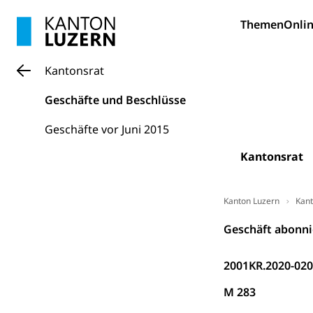
Bildung und Fo
Themen
Onlin
Wissenschaft
Forschungsförde
Kantonsrat
Pilotprojekt
Erwachsenenb
Geschäfte und Beschlüsse
Umschulung, zwe
Grundkompetenze
Geschäfte vor Juni 2015
Erwachsene
Berufliche Gr
Kantonsrat
Fachperson B
Lehre, Berufsfac
Allgemeinbil
Kanton Luzern
Kant
Schulen und 
Hochschule F
Bildung & Be
Geschäft abonni
Fremdsprache
Studium, Hochsc
Berufsabschl
2001KR.2020-02
Information
Campus Hor
Mittelschulen
M 283
Berufslehre (
Pädagogische
Gymnasium, Hand
Informatikmitte