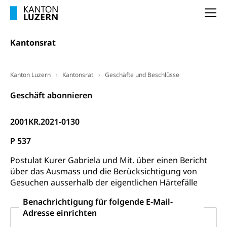
Arbeitslosigkeit (gruezi.lu.ch)
Berufliche Selbständigkeit
Na
Arbeitslosigkeit und Stellensuche (WAS
selbständig Erwerbender, Freiberufler
Luzern)
Kantonsrat
Unterstützung der Wirtschaftsförderung
Pensionierung
Arbeitslosenentschädigung (WAS Luzern)
Luzern
Frühpensionierung, Altersrente, berufliche
Vorsorge, Altersvorsorge
Handelsregister Luzern
Kanton Luzern
Kantonsrat
Geschäfte und Beschlüsse
Dienststelle Steuern - Wissenswertes
AHV-Altersrente (WAS Luzern)
Geschäft abonnieren
Selbständige (WAS Luzern)
LUPK - Luzerner Pensionskasse
Bildung und Forschung
2001KR.2021-0130
Altersvorsorge (gruezi.lu.ch)
Wissenschaftsförderung
P 537
Forschungsförderung, Wissenschaftsmarketing,
Postulat Kurer Gabriela und Mit. über einen Bericht
Wissenschaft, Forschung, Entwicklung, Projekte
über das Ausmass und die Berücksichtigung von
Gesuchen ausserhalb der eigentlichen Härtefälle
Pilotprojekte Klima
Erwachsenenbildung und Weiterbildung
Benachrichtigung für folgende E-Mail-
Innovative Projekte Landwirtschaft und
Umschulung, zweiter Bildungsweg,
Adresse einrichten
Nachdiplomstudium, Zusatzlehre, Höhere
Wald
Berufsbildung, Berufsmatura nach Lehre,