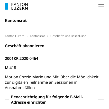
Arbeitslosigkeit (gruezi.lu.ch)
Berufliche Selbständigkeit
Na
Arbeitslosigkeit und Stellensuche (WAS
selbständig Erwerbender, Freiberufler
Luzern)
Kantonsrat
Unterstützung der Wirtschaftsförderung
Pensionierung
Arbeitslosenentschädigung (WAS Luzern)
Luzern
Frühpensionierung, Altersrente, berufliche
Vorsorge, Altersvorsorge
Handelsregister Luzern
Kanton Luzern
Kantonsrat
Geschäfte und Beschlüsse
Dienststelle Steuern - Wissenswertes
AHV-Altersrente (WAS Luzern)
Geschäft abonnieren
Selbständige (WAS Luzern)
LUPK - Luzerner Pensionskasse
Bildung und Forschung
2001KR.2020-0464
Altersvorsorge (gruezi.lu.ch)
Wissenschaftsförderung
M 418
Forschungsförderung, Wissenschaftsmarketing,
Motion Cozzio Mario und Mit. über die Möglichkeit
Wissenschaft, Forschung, Entwicklung, Projekte
zur digitalen Teilnahme an Sessionen in
Ausnahmefällen
Pilotprojekte Klima
Erwachsenenbildung und Weiterbildung
Benachrichtigung für folgende E-Mail-
Innovative Projekte Landwirtschaft und
Umschulung, zweiter Bildungsweg,
Adresse einrichten
Nachdiplomstudium, Zusatzlehre, Höhere
Wald
Berufsbildung, Berufsmatura nach Lehre,