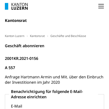
Schlichtungsbehörde Arbeit
Arbeitslosigkeit (gruezi.lu.ch)
Berufliche Selbständigkeit
Na
Arbeitslosigkeit und Stellensuche (WAS
selbständig Erwerbender, Freiberufler
Kantonsrat
Luzern)
Unterstützung der Wirtschaftsförderung
Pensionierung
Arbeitslosenentschädigung (WAS Luzern)
Luzern
Frühpensionierung, Altersrente, berufliche
Kanton Luzern
Kantonsrat
Geschäfte und Beschlüsse
Vorsorge, Altersvorsorge
Handelsregister Luzern
Geschäft abonnieren
Dienststelle Steuern - Wissenswertes
AHV-Altersrente (WAS Luzern)
Selbständige (WAS Luzern)
LUPK - Luzerner Pensionskasse
2001KR.2021-0156
Bildung und Forschung
Altersvorsorge (gruezi.lu.ch)
A 557
Wissenschaftsförderung
Anfrage Hartmann Armin und Mit. über den Einbruch
Forschungsförderung, Wissenschaftsmarketing,
der Investitionen im Jahr 2020
Wissenschaft, Forschung, Entwicklung, Projekte
Benachrichtigung für folgende E-Mail-
Pilotprojekte Klima
Erwachsenenbildung und Weiterbildung
Adresse einrichten
Innovative Projekte Landwirtschaft und
Umschulung, zweiter Bildungsweg,
E-Mail
Nachdiplomstudium, Zusatzlehre, Höhere