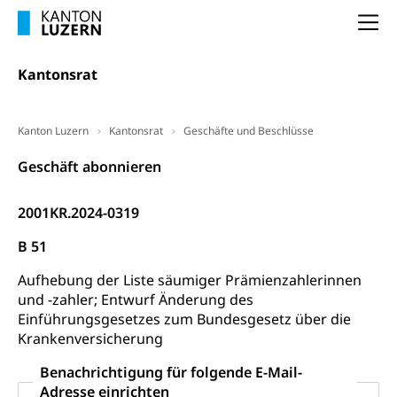
Arbeitslosigkeit und Stellensuche (WAS
selbständig Erwerbender, Freiberufler
Na
Luzern)
Unterstützung der Wirtschaftsförderung
Pensionierung
Arbeitslosenentschädigung (WAS Luzern)
Kantonsrat
Luzern
Frühpensionierung, Altersrente, berufliche
Vorsorge, Altersvorsorge
Handelsregister Luzern
Kanton Luzern
Kantonsrat
Geschäfte und Beschlüsse
Dienststelle Steuern - Wissenswertes
AHV-Altersrente (WAS Luzern)
Geschäft abonnieren
Selbständige (WAS Luzern)
LUPK - Luzerner Pensionskasse
Bildung und Forschung
Altersvorsorge (gruezi.lu.ch)
2001KR.2024-0319
Wissenschaftsförderung
B 51
Forschungsförderung, Wissenschaftsmarketing,
Wissenschaft, Forschung, Entwicklung, Projekte
Aufhebung der Liste säumiger Prämienzahlerinnen
und -zahler; Entwurf Änderung des
Pilotprojekte Klima
Erwachsenenbildung und Weiterbildung
Einführungsgesetzes zum Bundesgesetz über die
Krankenversicherung
Innovative Projekte Landwirtschaft und
Umschulung, zweiter Bildungsweg,
Nachdiplomstudium, Zusatzlehre, Höhere
Wald
Benachrichtigung für folgende E-Mail-
Berufsbildung, Berufsmatura nach Lehre,
Projektförderung Universität Luzern unilu
Neuorientierung, Grundkompetenzen,
Adresse einrichten