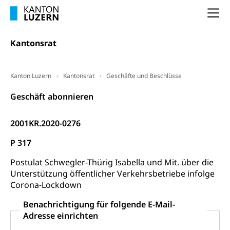
Arbeitslosigkeit (gruezi.lu.ch)
Berufliche Selbständigkeit
Na
Arbeitslosigkeit und Stellensuche (WAS
selbständig Erwerbender, Freiberufler
Luzern)
Kantonsrat
Unterstützung der Wirtschaftsförderung
Pensionierung
Arbeitslosenentschädigung (WAS Luzern)
Luzern
Frühpensionierung, Altersrente, berufliche
Vorsorge, Altersvorsorge
Handelsregister Luzern
Kanton Luzern
Kantonsrat
Geschäfte und Beschlüsse
Dienststelle Steuern - Wissenswertes
AHV-Altersrente (WAS Luzern)
Geschäft abonnieren
Selbständige (WAS Luzern)
LUPK - Luzerner Pensionskasse
Bildung und Forschung
2001KR.2020-0276
Altersvorsorge (gruezi.lu.ch)
Wissenschaftsförderung
P 317
Forschungsförderung, Wissenschaftsmarketing,
Postulat Schwegler-Thürig Isabella und Mit. über die
Wissenschaft, Forschung, Entwicklung, Projekte
Unterstützung öffentlicher Verkehrsbetriebe infolge
Corona-Lockdown
Pilotprojekte Klima
Erwachsenenbildung und Weiterbildung
Benachrichtigung für folgende E-Mail-
Innovative Projekte Landwirtschaft und
Umschulung, zweiter Bildungsweg,
Adresse einrichten
Nachdiplomstudium, Zusatzlehre, Höhere
Wald
Berufsbildung, Berufsmatura nach Lehre,