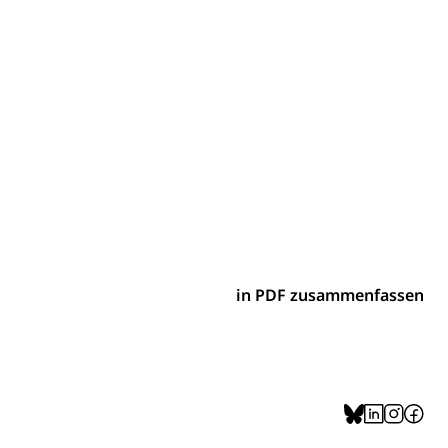
ion, Tabakprävention, Primärprävention,
ndheitsförderung
Prävention (Polizei)
icherung, Krankenversicherung, Unfallversicherung,
(WAS Luzern)
Existenzsicherung - Sozialhilfe
sicherung (WAS Luzern)
gigkeit, Suchtkrankheit, Drogenabhängige,
in PDF zusammenfassen
ientendossier
Pensionskasse, erste Säule, zweite Säule, dritte Säule,
rung