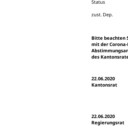
Status
Kindergarten, Ki
zust. Dep.
Kinderbetre
Frühe Förde
Gesundheit und 
Bitte beachten
mit der Corona-
Konsumenten
Abstimmungsanl
Konsumentenrech
des Kantonsrate
Erschöpfung, nat
Lebensmittel
Krankenversi
22.06.2020
Unfallversicheru
Kantonsrat
Krankenversi
Lebensmittels
Obligatorisc
sichere Lebensmi
22.06.2020
Trinkwasser
Prävention
Regierungsrat
Gesundheitsvors