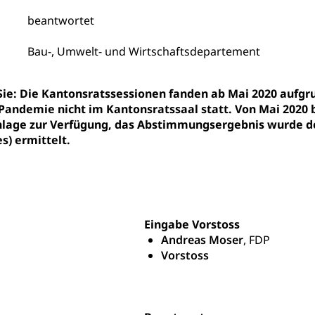
nderkrippe, Krippe, Kinderhort, Kindertagesstätte, Spielgruppe, Ta
beantwortet
uung
Freiwilliges Kindergarten Jahr
Frühe Sprachförd
Bau-, Umwelt- und Wirtschaftsdepartement
rung
Soziales
 Sie: Die Kantonsratssessionen fanden ab Mai 2020 au
Pandemie nicht im Kantonsratssaal statt. Von Mai 2020 
schutz
age zur Verfügung, das Abstimmungsergebnis wurde de
te, Produktsicherheit, Preisüberwachung, Preisüberwacher, Konsu
s) ermittelt.
ionale Erschöpfung, internationale Erschöpfung, Preisabsprache, K
kontrolle und Verbraucherschutz
cherung
ng, Berufsunfallversicherung, Krankheit, Unfall, Prämienverbillig
Eingabe Vorstoss
cherung (WAS Luzern)
Prämienverbilligung (WAS Luzern
icherheit
Andreas Moser
, FDP
Vorstoss
he Krankenversicherung (WAS Luzern)
Kranken- und Unf
ttel, Lebensmittelkontrolle, Lebensmittelhygiene, Produktesicherh
Lebensmittel
orge, Wellness, Unfallverhütung, Suchtprävention, Alkoholprävent