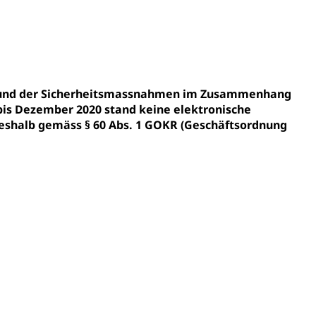
gesmutter, Freiwilliges Kindergarten Jahr
erung
Kindergarten & Basisstufe
fgrund der Sicherheitsmassnahmen im Zusammenhang
bis Dezember 2020 stand keine elektronische
shalb gemäss § 60 Abs. 1 GOKR (Geschäftsordnung
mentenorganisation, parallele Einfuhr, regionale
artell, Cassis-deDijon-Prinzip
ung, Krankenkasse
)
allversicherung
eit
ion, Tabakprävention, Primärprävention,