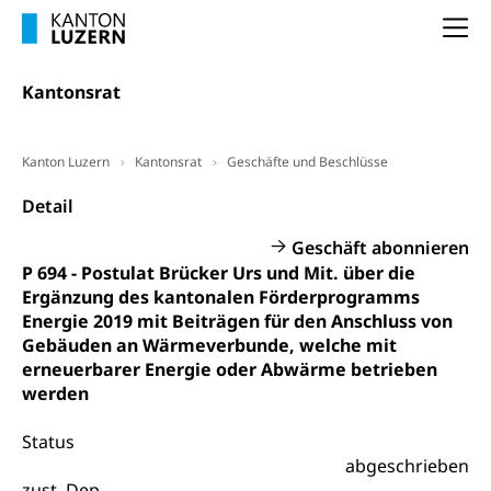
Altersvorsorge (gruezi.lu.ch)
Na
Wissenschaftsförderung
Forschungsförderung, Wissenschaftsmarketing,
Kantonsrat
Wissenschaft, Forschung, Entwicklung, Projekte
Pilotprojekte Klima
Erwachsenenbildung und Weiterbildung
Kanton Luzern
Kantonsrat
Geschäfte und Beschlüsse
Innovative Projekte Landwirtschaft und
Umschulung, zweiter Bildungsweg,
Detail
Nachdiplomstudium, Zusatzlehre, Höhere
Wald
Berufsbildung, Berufsmatura nach Lehre,
Geschäft abonnieren
Projektförderung Universität Luzern unilu
Neuorientierung, Grundkompetenzen,
P 694 - Postulat Brücker Urs und Mit. über die
Berufsberatung, Standortbestimmung,
Ergänzung des kantonalen Förderprogramms
Studienberatung, Beratung und Unterstützung,
Berufsabschluss für Erwachsene
Energie 2019 mit Beiträgen für den Anschluss von
Gebäuden an Wärmeverbunde, welche mit
Erwachsenenmatura
Berufliche Grundbildung
erneuerbarer Energie oder Abwärme betrieben
werden
Bildungsgutscheine Grundkompetenzen
Lehre, Berufsfachschule, Lehrbetrieb, Lehrvertrag,
Berufsberatung, Qualifikationsverfahren,
Bildung & Berufsabschluss für Erwachsene
Status
Berufswahl & Berufsberatung, Schnupperlehre und
Lehrstellensuche, Berufsmaturität,
abgeschrieben
Fachperson Betreuung (verkürzte
Brückenangebote, Zugewanderte & Arbeitsmarkt,
zust. Dep.