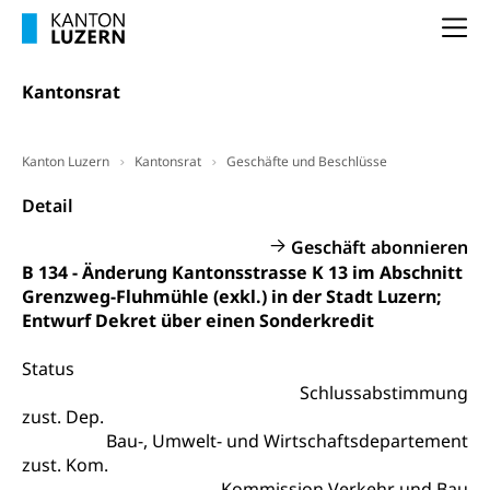
Pilotprojekte Klima
Erwachsenenbildung und Weiterbildung
Na
Innovative Projekte Landwirtschaft und
Umschulung, zweiter Bildungsweg,
Kantonsrat
Nachdiplomstudium, Zusatzlehre, Höhere
Wald
Berufsbildung, Berufsmatura nach Lehre,
Projektförderung Universität Luzern unilu
Neuorientierung, Grundkompetenzen,
Berufsberatung, Standortbestimmung,
Kanton Luzern
Kantonsrat
Geschäfte und Beschlüsse
Studienberatung, Beratung und Unterstützung,
Berufsabschluss für Erwachsene
Detail
Erwachsenenmatura
Berufliche Grundbildung
Geschäft abonnieren
B 134 - Änderung Kantonsstrasse K 13 im Abschnitt
Bildungsgutscheine Grundkompetenzen
Lehre, Berufsfachschule, Lehrbetrieb, Lehrvertrag,
Grenzweg-Fluhmühle (exkl.) in der Stadt Luzern;
Berufsberatung, Qualifikationsverfahren,
Bildung & Berufsabschluss für Erwachsene
Entwurf Dekret über einen Sonderkredit
Berufswahl & Berufsberatung, Schnupperlehre und
Lehrstellensuche, Berufsmaturität,
Fachperson Betreuung (verkürzte
Brückenangebote, Zugewanderte & Arbeitsmarkt,
Status
Grundbildung)
Fachstelle Berufsbildung
Schlussabstimmung
Fachperson Gesundheit (verkürzte
zust. Dep.
Schulen und Berufsbildungszentren
Hochschule Fachhochschule
Grundbildung)
Bau-, Umwelt- und Wirtschaftsdepartement
zust. Kom.
Integrationsvorlehre INVOL Zentralschweiz
Studium, Hochschulstudium, tertiäre Bildung
Allgemeinbildung für Erwachsene
Kommission Verkehr und Bau