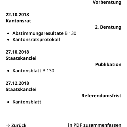
Vorberatung
Schuldienste
swissuniversities
Vorschule
Betreuungsangebote
22.10.2018
Universität Luzern
Kindergarten, Kinderkrippe, Krippe, Kinderhort,
Kantonsrat
Kindertagesstätte, Spielgruppe, Tagesmutter,
Schulliste
Fachstelle Hochschulbildung
Freiwilliges Kindergarten Jahr
2. Beratung
Abstimmungsresultate
B 130
Heilpädagogische Schulen
Kinderbetreuung
Kantonsratsprotokoll
Freiwilliger Schulsport
Freiwilliges Kindergarten Jahr
Gesundheit und Soziales
27.10.2018
Frühe Sprachförderung
Staatskanzlei
Publikation
Konsumentenschutz
Kindergarten & Basisstufe
Kantonsblatt
B 130
Konsumentenrechte, Produktsicherheit,
Frühe Förderung
Preisüberwachung, Preisüberwacher,
27.12.2018
Konsumentenorganisation, parallele Einfuhr,
Staatskanzlei
regionale Erschöpfung, nationale Erschöpfung,
Referendumsfrist
internationale Erschöpfung, Preisabsprache, Kartell,
Cassis-deDijon-Prinzip
Kantonsblatt
Lebensmittelkontrolle und
Krankenversicherung
Verbraucherschutz
Unfallversicherung, Berufsunfallversicherung,
in PDF zusammenfassen
Zurück