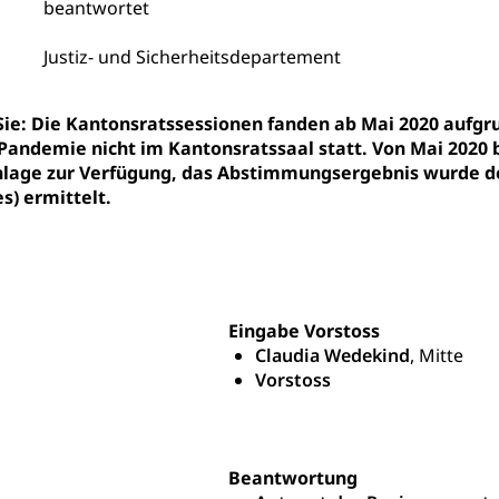
beantwortet
ipendien (beruf.lu.ch)
Studienbeiträge Höhere Berufsbi
schule, Studium, Hochschulstudium, Universitätsstudium, univers
, Hochschule, universitäre Hochschule, Bachelor, Master, Doktora
Justiz- und Sicherheitsdepartement
Unterstützung Pädagogische Hochschule PHLU
Stipendi
rn, Fachhochschule Zentralschweiz, HSLU, Pädagogische Hochschul
on der Schweizer Hochschulen)
 Sie: Die Kantonsratssessionen fanden ab Mai 2020 au
ities
Universität Luzern
Fachstelle Hochschulbildung
Pandemie nicht im Kantonsratssaal statt. Von Mai 2020 
age zur Verfügung, das Abstimmungsergebnis wurde de
nderkrippe, Krippe, Kinderhort, Kindertagesstätte, Spielgruppe, Ta
s) ermittelt.
uung
Freiwilliges Kindergarten Jahr
Frühe Sprachförd
rung
Soziales
schutz
Eingabe Vorstoss
Claudia Wedekind
, Mitte
te, Produktsicherheit, Preisüberwachung, Preisüberwacher, Konsu
Vorstoss
ionale Erschöpfung, internationale Erschöpfung, Preisabsprache, K
kontrolle und Verbraucherschutz
cherung
ng, Berufsunfallversicherung, Krankheit, Unfall, Prämienverbillig
Beantwortung