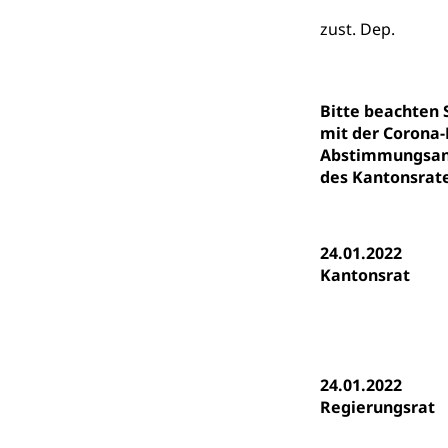
Fachstelle St
Technische Hoch
zust. Dep.
Hochschulbildung
Finanzielle 
Hochschule Luze
(Dachorganisati
Bitte beachten
swissunivers
Vorschule
mit der Corona-
Abstimmungsanl
Kindergarten, Ki
des Kantonsrate
Kinderbetre
Frühe Förde
Gesundheit und 
24.01.2022
Kantonsrat
Konsumenten
Konsumentenrech
Erschöpfung, nat
24.01.2022
Lebensmittel
Krankenversi
Regierungsrat
Unfallversicheru