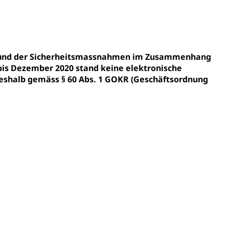
ldung
itäre Ausbildung, akademische Ausbildung,
t, Weiterbildung, Forschung, Entwicklung, Dienstleistungen,
en Hochschule Luzern hslu
e Luzern, PH Luzern, UniLU, swissuniversities
fgrund der Sicherheitsmassnahmen im Zusammenhang
bis Dezember 2020 stand keine elektronische
shalb gemäss § 60 Abs. 1 GOKR (Geschäftsordnung
gesmutter, Freiwilliges Kindergarten Jahr
erung
Kindergarten & Basisstufe
mentenorganisation, parallele Einfuhr, regionale
artell, Cassis-deDijon-Prinzip
ung, Krankenkasse