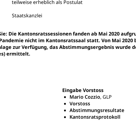
nderkrippe, Krippe, Kinderhort, Kindertagesstätte, Spielgruppe, Ta
teilweise erheblich als Postulat
uung
Freiwilliges Kindergarten Jahr
Frühe Sprachförd
Staatskanzlei
rung
Soziales
 Sie: Die Kantonsratssessionen fanden ab Mai 2020 au
Pandemie nicht im Kantonsratssaal statt. Von Mai 2020 
schutz
age zur Verfügung, das Abstimmungsergebnis wurde de
te, Produktsicherheit, Preisüberwachung, Preisüberwacher, Konsu
s) ermittelt.
ionale Erschöpfung, internationale Erschöpfung, Preisabsprache, K
kontrolle und Verbraucherschutz
cherung
ng, Berufsunfallversicherung, Krankheit, Unfall, Prämienverbillig
Eingabe Vorstoss
cherung (WAS Luzern)
Prämienverbilligung (WAS Luzern
icherheit
Mario Cozzio
, GLP
Vorstoss
he Krankenversicherung (WAS Luzern)
Kranken- und Unf
ttel, Lebensmittelkontrolle, Lebensmittelhygiene, Produktesicherh
Abstimmungsresultate
Lebensmittel
Kantonsratsprotokoll
orge, Wellness, Unfallverhütung, Suchtprävention, Alkoholprävent
ion, Tertiärprävention