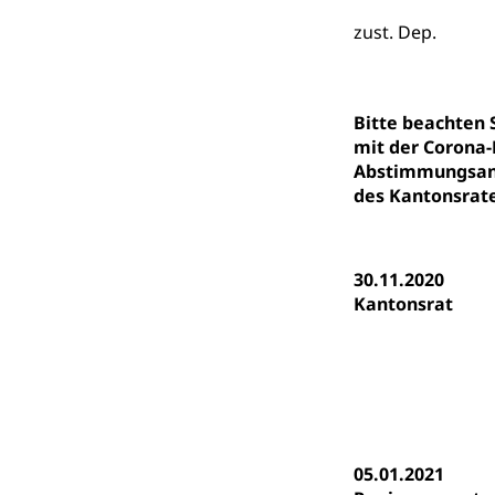
Kindergarten, Ki
zust. Dep.
Kinderbetre
Frühe Förde
Gesundheit und 
Bitte beachten
mit der Corona-
Konsumenten
Abstimmungsanl
Konsumentenrech
des Kantonsrate
Erschöpfung, nat
Lebensmittel
Krankenversi
30.11.2020
Unfallversicheru
Kantonsrat
Krankenversi
Lebensmittels
Obligatorisc
sichere Lebensmi
Trinkwasser
Prävention
Gesundheitsvors
05.01.2021
Sekundärprävent