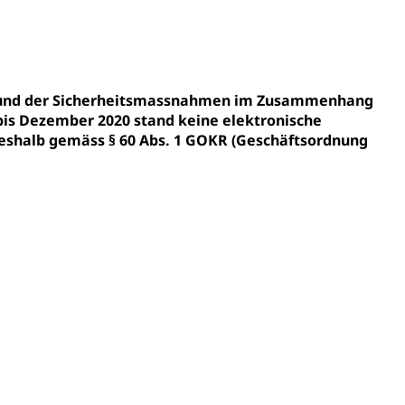
gesmutter, Freiwilliges Kindergarten Jahr
erung
Kindergarten & Basisstufe
fgrund der Sicherheitsmassnahmen im Zusammenhang
bis Dezember 2020 stand keine elektronische
shalb gemäss § 60 Abs. 1 GOKR (Geschäftsordnung
mentenorganisation, parallele Einfuhr, regionale
artell, Cassis-deDijon-Prinzip
ung, Krankenkasse
)
allversicherung
eit
ion, Tabakprävention, Primärprävention,