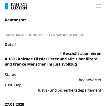
Unterstützung der Wirtschaftsförderung
Pensionierung
Arbeitslosenentschädigung (WAS Luzern)
Luzern
Na
Frühpensionierung, Altersrente, berufliche
Vorsorge, Altersvorsorge
Handelsregister Luzern
Kantonsrat
Dienststelle Steuern - Wissenswertes
AHV-Altersrente (WAS Luzern)
Selbständige (WAS Luzern)
LUPK - Luzerner Pensionskasse
Kanton Luzern
Bildung und Forschung
Kantonsrat
Geschäfte und Beschlüsse
Altersvorsorge (gruezi.lu.ch)
Detail
Wissenschaftsförderung
Geschäft abonnieren
Forschungsförderung, Wissenschaftsmarketing,
A 180 - Anfrage Fässler Peter und Mit. über ältere
Wissenschaft, Forschung, Entwicklung, Projekte
und kranke Menschen im Justizvollzug
Pilotprojekte Klima
Erwachsenenbildung und Weiterbildung
Status
Innovative Projekte Landwirtschaft und
Umschulung, zweiter Bildungsweg,
beantwortet
Nachdiplomstudium, Zusatzlehre, Höhere
Wald
zust. Dep.
Berufsbildung, Berufsmatura nach Lehre,
Justiz- und Sicherheitsdepartement
Projektförderung Universität Luzern unilu
Neuorientierung, Grundkompetenzen,
Berufsberatung, Standortbestimmung,
Studienberatung, Beratung und Unterstützung,
27.01.2020
Berufsabschluss für Erwachsene