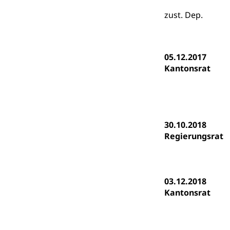
Heilpädagogi
Stipendien U
Universität
zust. Dep.
Fachstelle St
Technische Hoch
Hochschulbildung
Finanzielle 
Hochschule Luze
05.12.2017
(Dachorganisati
Kantonsrat
swissunivers
Vorschule
Kindergarten, Ki
Kinderbetre
30.10.2018
Frühe Förde
Regierungsrat
Gesundheit und 
Konsumenten
03.12.2018
Konsumentenrech
Kantonsrat
Erschöpfung, nat
Lebensmittel
Krankenversi